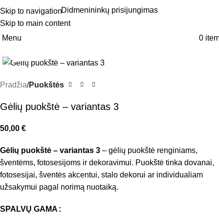
Didmenininkų prisijungimas
Skip to navigation
Skip to main content
Menu
0
ite
Click to enlarge
Pradžia
Puokštės
Gėlių puokštė – variantas 3
50,00
€
Gėlių puokštė – variantas 3
– gėlių puokštė renginiams,
šventėms, fotosesijoms ir dekoravimui. Puokštė tinka dovanai,
fotosesijai, šventės akcentui, stalo dekorui ar individualiam
užsakymui pagal norimą nuotaiką.
SPALVŲ GAMA