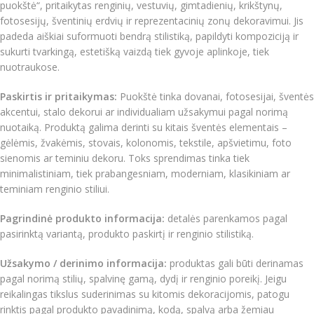
puokštė“, pritaikytas renginių, vestuvių, gimtadienių, krikštynų,
fotosesijų, šventinių erdvių ir reprezentacinių zonų dekoravimui. Jis
padeda aiškiai suformuoti bendrą stilistiką, papildyti kompoziciją ir
sukurti tvarkingą, estetišką vaizdą tiek gyvoje aplinkoje, tiek
nuotraukose.
Paskirtis ir pritaikymas:
Puokštė tinka dovanai, fotosesijai, šventės
akcentui, stalo dekorui ar individualiam užsakymui pagal norimą
nuotaiką. Produktą galima derinti su kitais šventės elementais –
gėlėmis, žvakėmis, stovais, kolonomis, tekstile, apšvietimu, foto
sienomis ar teminiu dekoru. Toks sprendimas tinka tiek
minimalistiniam, tiek prabangesniam, moderniam, klasikiniam ar
teminiam renginio stiliui.
Pagrindinė produkto informacija:
detalės parenkamos pagal
pasirinktą variantą, produkto paskirtį ir renginio stilistiką.
Užsakymo / derinimo informacija:
produktas gali būti derinamas
pagal norimą stilių, spalvinę gamą, dydį ir renginio poreikį. Jeigu
reikalingas tikslus suderinimas su kitomis dekoracijomis, patogu
rinktis pagal produkto pavadinimą, kodą, spalvą arba žemiau