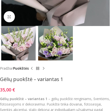
Click to enlarge
Pradžia
Puokštės
Gėlių puokštė – variantas 1
35,00
€
Gėlių puokštė – variantas 1
– gėlių puokštė renginiams, šventėms,
fotosesijoms ir dekoravimui. Puokštė tinka dovanai, fotosesijai,
šventės akcentui, stalo dekorui ar individualiam užsakymui pagal