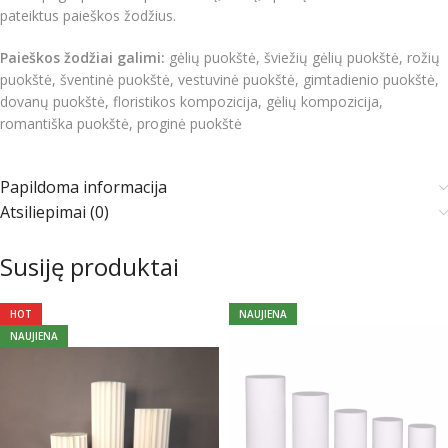
pateiktus paieškos žodžius.
Paieškos žodžiai galimi:
gėlių puokštė, šviežių gėlių puokštė, rožių
puokštė, šventinė puokštė, vestuvinė puokštė, gimtadienio puokštė,
dovanų puokštė, floristikos kompozicija, gėlių kompozicija,
romantiška puokštė, proginė puokštė
Papildoma informacija
Atsiliepimai (0)
Susiję produktai
HOT
NAUJIENA
NAUJIENA