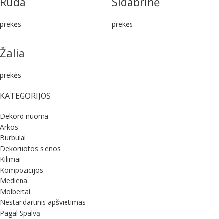
Ruda
Sidabrinė
prekės
prekės
Žalia
prekės
KATEGORIJOS
Dekoro nuoma
Arkos
Burbulai
Dekoruotos sienos
Kilimai
Kompozicijos
Mediena
Molbertai
Nestandartinis apšvietimas
Pagal Spalvą