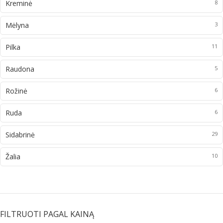
Kreminė
8
Mėlyna
3
Pilka
11
Raudona
5
Rožinė
6
Ruda
6
Sidabrinė
29
Žalia
10
FILTRUOTI PAGAL KAINĄ