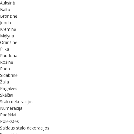
Auksinė
Balta
Bronzinė
Juoda
Kreminė
Mėlyna
Oranžinė
Pilka
Raudona
Rožinė
Ruda
Sidabrinė
Žalia
Pagalvės
Skėčiai
Stalo dekoracijos
Numeracija
Padėklai
Polėkštės
Saldaus stalo dekoracijos