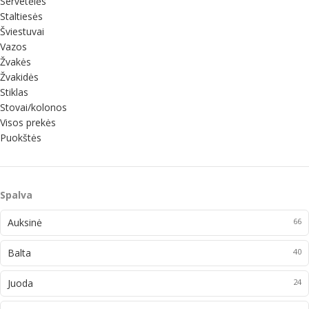
Servetėlės
Staltiesės
Šviestuvai
Vazos
Žvakės
Žvakidės
Stiklas
Stovai/kolonos
Visos prekės
Puokštės
Spalva
Auksinė
66
Balta
40
Juoda
24