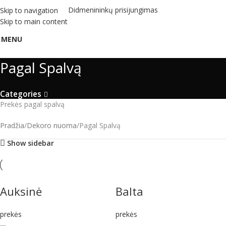
Didmenininkų prisijungimas
Skip to navigation
Skip to main content
MENU
Pagal Spalvą
Categories
Prekės pagal spalvą
Pradžia
Dekoro nuoma
Pagal Spalvą
Show sidebar
Auksinė
Balta
prekės
prekės