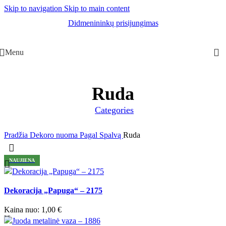
Skip to navigation
Skip to main content
Didmenininkų prisijungimas
Menu
Ruda
Categories
Pradžia
Dekoro nuoma
Pagal Spalvą
Ruda
NAUJIENA
Palyginti
Dekoracija „Papuga“ – 2175
Greita peržiūra
Pridėti prie norimų / pageidaujamų prekių
Kaina nuo:
1,00
€