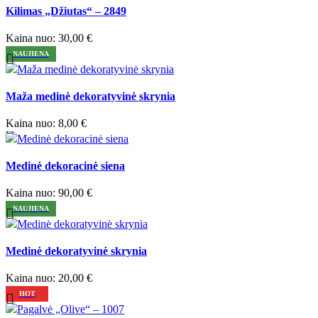
Kilimas „Džiutas“ – 2849
Greita peržiūra
Pridėti prie norimų / pageidaujamų prekių
Kaina nuo:
30,00
€
NAUJIENA
Palyginti
Maža medinė dekoratyvinė skrynia
Greita peržiūra
Pridėti prie norimų / pageidaujamų prekių
Kaina nuo:
8,00
€
Palyginti
Medinė dekoracinė siena
Greita peržiūra
Pridėti prie norimų / pageidaujamų prekių
Kaina nuo:
90,00
€
NAUJIENA
Palyginti
Medinė dekoratyvinė skrynia
Greita peržiūra
Pridėti prie norimų / pageidaujamų prekių
Kaina nuo:
20,00
€
HOT