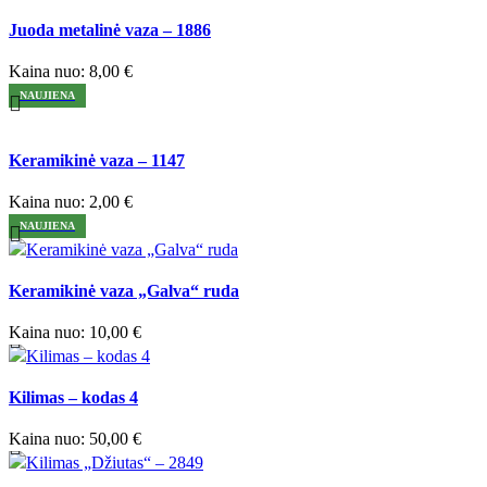
Palyginti
Juoda metalinė vaza – 1886
Greita peržiūra
Pridėti prie norimų / pageidaujamų prekių
Kaina nuo:
8,00
€
NAUJIENA
Palyginti
Keramikinė vaza – 1147
Greita peržiūra
Pridėti prie norimų / pageidaujamų prekių
Kaina nuo:
2,00
€
NAUJIENA
Palyginti
Keramikinė vaza „Galva“ ruda
Greita peržiūra
Pridėti prie norimų / pageidaujamų prekių
Kaina nuo:
10,00
€
Palyginti
Kilimas – kodas 4
Greita peržiūra
Pridėti prie norimų / pageidaujamų prekių
Kaina nuo:
50,00
€
Palyginti