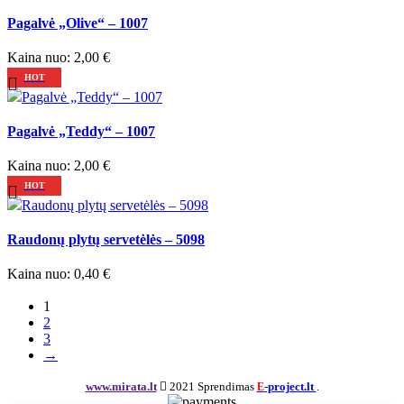
Palyginti
Pagalvė „Olive“ – 1007
Greita peržiūra
Pridėti prie norimų / pageidaujamų prekių
Kaina nuo:
2,00
€
HOT
Palyginti
Pagalvė „Teddy“ – 1007
Greita peržiūra
Pridėti prie norimų / pageidaujamų prekių
Kaina nuo:
2,00
€
HOT
Palyginti
Raudonų plytų servetėlės – 5098
Greita peržiūra
Pridėti prie norimų / pageidaujamų prekių
Kaina nuo:
0,40
€
1
2
3
→
www.mirata.lt
2021 Sprendimas
-project.lt
.
E