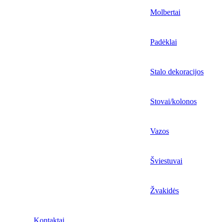
Molbertai
Padėklai
Stalo dekoracijos
Stovai/kolonos
Vazos
Šviestuvai
Žvakidės
Kontaktai