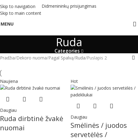
Didmenininkų prisijungimas
Skip to navigation
Skip to main content
MENU
Ruda
Categories
Pradžia
Dekoro nuoma
Pagal Spalvą
Ruda
Puslapis 2
Naujiena
Hot
Daugiau
Ruda dirbtinė žvakė
Daugiau
Smėlinės / juodos
nuomai
servetėlės /