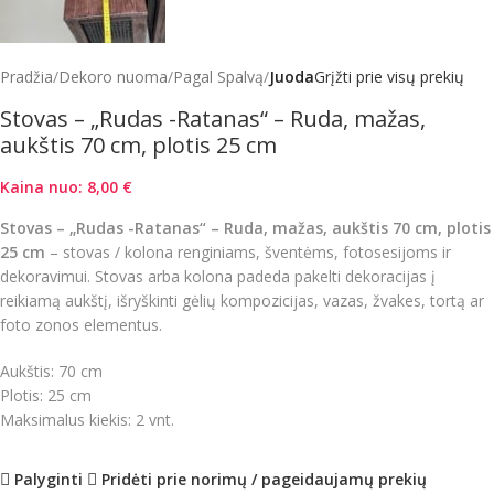
Pradžia
Dekoro nuoma
Pagal Spalvą
Juoda
Grįžti prie visų prekių
Stovas – „Rudas -Ratanas“ – Ruda, mažas,
aukštis 70 cm, plotis 25 cm
Kaina nuo:
8,00
€
Stovas – „Rudas -Ratanas“ – Ruda, mažas, aukštis 70 cm, plotis
25 cm
– stovas / kolona renginiams, šventėms, fotosesijoms ir
dekoravimui. Stovas arba kolona padeda pakelti dekoracijas į
reikiamą aukštį, išryškinti gėlių kompozicijas, vazas, žvakes, tortą ar
foto zonos elementus.
Aukštis: 70 cm
Plotis: 25 cm
Maksimalus kiekis: 2 vnt.
Palyginti
Pridėti prie norimų / pageidaujamų prekių