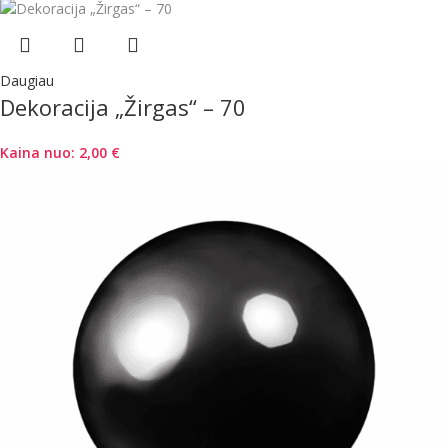
Daugiau
Dekoracija „Žirgas“ – 70
Kaina nuo:
2,00
€