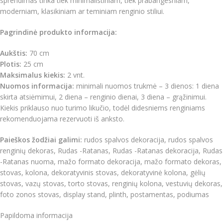
sprendimas tinka tiek minimalistiniam, tiek prabangesniam,
moderniam, klasikiniam ar teminiam renginio stiliui.
Pagrindinė produkto informacija:
Aukštis:
70 cm
Plotis:
25 cm
Maksimalus kiekis:
2 vnt.
Nuomos informacija:
minimali nuomos trukmė – 3 dienos: 1 diena
skirta atsiėmimui, 2 diena – renginio dienai, 3 diena – grąžinimui.
Kiekis priklauso nuo turimo likučio, todėl didesniems renginiams
rekomenduojama rezervuoti iš anksto.
Paieškos žodžiai galimi:
rudos spalvos dekoracija, rudos spalvos
renginių dekoras, Rudas -Ratanas, Rudas -Ratanas dekoracija, Rudas
-Ratanas nuoma, mažo formato dekoracija, mažo formato dekoras,
stovas, kolona, dekoratyvinis stovas, dekoratyvinė kolona, gėlių
stovas, vazų stovas, torto stovas, renginių kolona, vestuvių dekoras,
foto zonos stovas, display stand, plinth, postamentas, podiumas
Papildoma informacija