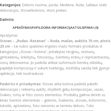
Kategorijos:
Dekoro nuoma
,
Juoda
,
Mediena
,
Ruda
,
Saldaus stalo
dekoracijos
,
Stovai/kolonos
,
Visos prekės
Dalintis:
APRAŠYMAS
PAPILDOMA INFORMACIJA
ATSILIEPIMAI (0)
Aprašymas
Stovas – „Rudas -Ratanas“ – Ruda, mažas, aukštis 70 cm, plotis
25 cm
– tai rudos spalvinės krypties mažo formato produktas iš
kategorijos „Stovas / kolona“, pritaikytas renginių, vestuvių,
gimtadienių, krikštynų, fotosesijų, šventinių erdvių ir reprezentacinių
zonų dekoravimui. Jis padeda aiškiai suformuoti bendrą stilistiką,
papildyti kompoziciją ir sukurti tvarkingą, estetišką vaizdą tiek gyvoje
aplinkoje, tiek nuotraukose.
Paskirtis ir pritaikymas:
Stovas arba kolona padeda pakelti
dekoracijas į reikiamą aukštį, išryškinti gėlių kompozicijas, vazas,
žvakes, tortą ar foto zonos elementus. Produktą galima derinti su
kitais šventės elementais – gėlėmis, žvakėmis, stovais, kolonomis,
tekstile, apšvietimu, foto sienomis ar teminiu dekoru. Toks