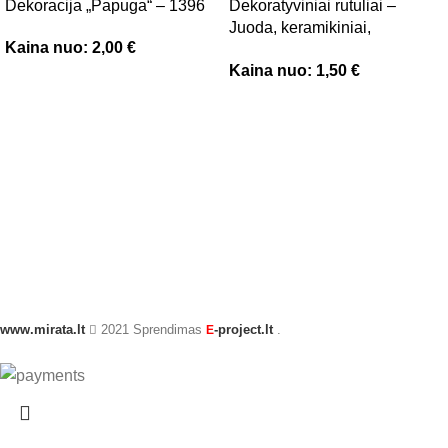
Dekoracija „Papuga“ – 1396
Dekoratyviniai rutuliai –
Juoda, keramikiniai,
Kaina nuo:
2,00
€
skersmuo 13 cm – kodas
Kaina nuo:
1,50
€
3203
www.mirata.lt
2021 Sprendimas
-project.lt
.
E