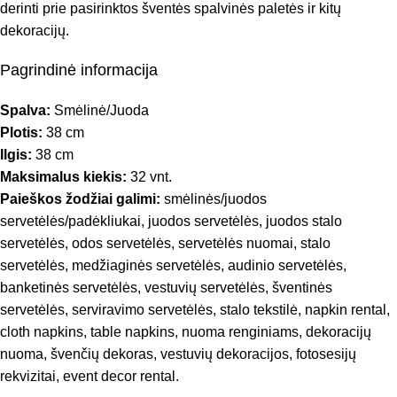
derinti prie pasirinktos šventės spalvinės paletės ir kitų
dekoracijų.
Pagrindinė informacija
Spalva:
Smėlinė/Juoda
Plotis:
38 cm
Ilgis:
38 cm
Maksimalus kiekis:
32 vnt.
Paieškos žodžiai galimi:
smėlinės/juodos
servetėlės/padėkliukai, juodos servetėlės, juodos stalo
servetėlės, odos servetėlės, servetėlės nuomai, stalo
servetėlės, medžiaginės servetėlės, audinio servetėlės,
banketinės servetėlės, vestuvių servetėlės, šventinės
servetėlės, serviravimo servetėlės, stalo tekstilė, napkin rental,
cloth napkins, table napkins, nuoma renginiams, dekoracijų
nuoma, švenčių dekoras, vestuvių dekoracijos, fotosesijų
rekvizitai, event decor rental.