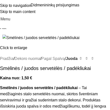
Didmenininkų prisijungimas
Skip to navigation
Skip to main content
Menu
Hot
Click to enlarge
Pradžia
Dekoro nuoma
Pagal Spalvą
Juoda
Smėlinės / juodos servetėlės / padėkliukai
Kaina nuo:
1,50
€
Smėlinės / juodos servetėlės / padėkliukai
– Tai
medžiaginės stalo servetėlės nuomai, skirtos šventiniam
serviravimui ir gražiai suderintam stalo dekorui. Produktas
išsiskiria juoda spalva ir odos medžiagiškumu, todėl jį lengva