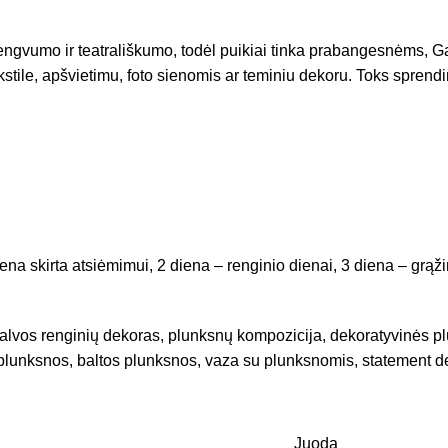
ngvumo ir teatrališkumo, todėl puikiai tinka prabangesnėms, Gats
stile, apšvietimu, foto sienomis ar teminiu dekoru. Toks sprend
a skirta atsiėmimui, 2 diena – renginio dienai, 3 diena – grąži
alvos renginių dekoras, plunksnų kompozicija, dekoratyvinės p
 plunksnos, baltos plunksnos, vaza su plunksnomis, statement d
Juoda