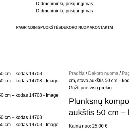
Didmenininkų prisijungimas
Didmenininkų prisijungimas
PAGRINDINIS
PUOKŠTĖS
DEKORO NUOMA
KONTAKTAI
Pradžia
Dekoro nuoma
Pag
cm, stovo aukštis 50 cm – k
Grįžti prie visų prekių
Plunksnų kompoz
aukštis 50 cm –
Kaina nuo:
25,00
€