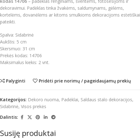
kodas 14706
– padėklas renginiams, šventėms, fotosesijoms ir
dekoravimui. Padėklas tinka žvakėms, saldumynams, gėlėms,
kortelėms, dovanėlėms ar kitoms smulkioms dekoracijoms estetiškai
pateikti.
Spalva: Sidabrinė
Aukštis: 5 cm
Skersmuo: 31 cm
Prekės kodas: 14706
Maksimalus kiekis: 2 vnt.
Palyginti
Pridėti prie norimų / pageidaujamų prekių
Kategorijos:
Dekoro nuoma
,
Padėklai
,
Saldaus stalo dekoracijos
,
Sidabrinė
,
Visos prekės
Dalintis:
Susiję produktai