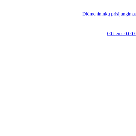
Didmenininkų prisijungima
0
0
items
0,00