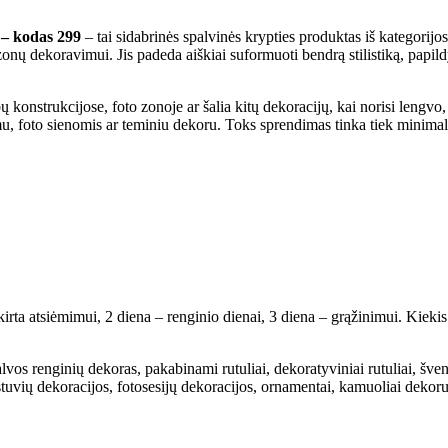
 – kodas 299
– tai sidabrinės spalvinės krypties produktas iš kategorijos
zonų dekoravimui. Jis padeda aiškiai suformuoti bendrą stilistiką, papild
bų konstrukcijose, foto zonoje ar šalia kitų dekoracijų, kai norisi lengvo,
imu, foto sienomis ar teminiu dekoru. Toks sprendimas tinka tiek minim
rta atsiėmimui, 2 diena – renginio dienai, 3 diena – grąžinimui. Kiekis
lvos renginių dekoras, pakabinami rutuliai, dekoratyviniai rutuliai, šve
vestuvių dekoracijos, fotosesijų dekoracijos, ornamentai, kamuoliai dekoru