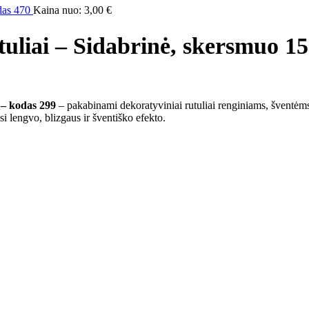
odas 470
Kaina nuo:
3,00
€
uliai – Sidabrinė, skersmuo 1
 – kodas 299
– pakabinami dekoratyviniai rutuliai renginiams, šventėms,
si lengvo, blizgaus ir šventiško efekto.