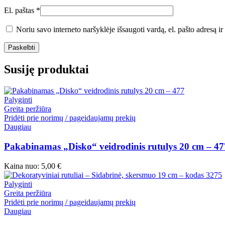
El. paštas
*
Noriu savo interneto naršyklėje išsaugoti vardą, el. pašto adresą ir 
Susiję produktai
Palyginti
Greita peržiūra
Pridėti prie norimų / pageidaujamų prekių
Daugiau
Pakabinamas „Disko“ veidrodinis rutulys 20 cm – 47
Kaina nuo:
5,00
€
Palyginti
Greita peržiūra
Pridėti prie norimų / pageidaujamų prekių
Daugiau