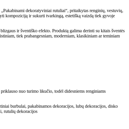
 „Pakabinami dekoratyviniai rutuliai“, pritaikytas renginių, vestuvių,
yti kompoziciją ir sukurti tvarkingą, estetišką vaizdą tiek gyvoje
 blizgaus ir šventiško efekto. Produktą galima derinti su kitais šventės
alistiniam, tiek prabangesniam, moderniam, klasikiniam ar teminiam
 priklauso nuo turimo likučio, todėl didesniems renginiams
ntiniai burbulai, pakabinamos dekoracijos, lubų dekoracijos, disko
i, rutulių dekoracijos