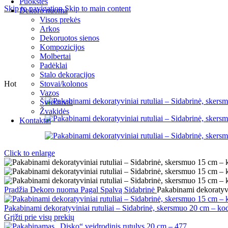
Puokštės
Skip to navigation
Skip to main content
Dekoro nuoma
Visos prekės
Arkos
Dekoruotos sienos
Kompozicijos
Molbertai
Padėklai
Stalo dekoracijos
Hot
Stovai/kolonos
Vazos
Šviestuvai
Žvakidės
Kontaktai
Click to enlarge
Pradžia
Dekoro nuoma
Pagal Spalvą
Sidabrinė
Pakabinami dekoratyvi
Pakabinami dekoratyviniai rutuliai – Sidabrinė, skersmuo 20 cm – k
Grįžti prie visų prekių