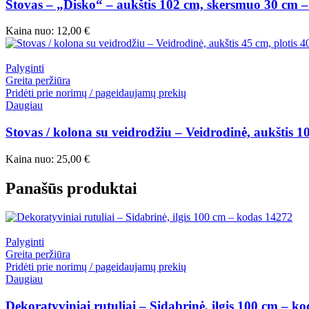
Stovas – „Disko“ – aukštis 102 cm, skersmuo 30 cm 
Kaina nuo:
12,00
€
Palyginti
Greita peržiūra
Pridėti prie norimų / pageidaujamų prekių
Daugiau
Stovas / kolona su veidrodžiu – Veidrodinė, aukštis 1
Kaina nuo:
25,00
€
Panašūs produktai
Palyginti
Greita peržiūra
Pridėti prie norimų / pageidaujamų prekių
Daugiau
Dekoratyviniai rutuliai – Sidabrinė, ilgis 100 cm – k