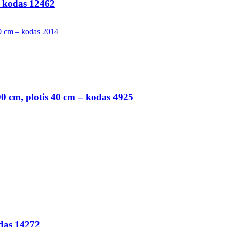
– kodas 12462
00 cm, plotis 40 cm – kodas 4925
odas 14272