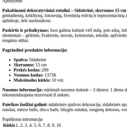
Aprašymas
Pakabinami dekoratyviniai rutuliai – Sidabrinė, skersmuo 15 cm
gimtadienių, krikštynų, fotosesijų, šventinių erdvių ir reprezentacinių 
aplinkoje, tiek nuotraukose.
Paskirtis ir pritaikymas:
Juos galima kabinti virš stalų, prie arkų, lu
elementais – gėlėmis, žvakėmis, stovais, kolonomis, tekstile, apšviet
renginio stiliui.
Pagrindinė produkto informacija:
Spalva:
Sidabrinė
Skersmuo:
15 cm
Prekės kodas:
299
Nuomos kodas:
13738
Maksimalus kiekis:
10 vnt.
Nuomos informacija:
minimali nuomos trukmė – 3 dienos: 1 diena ski
rekomenduojama rezervuoti iš anksto.
Paieškos žodžiai galimi:
sidabrinės spalvos dekoracija, sidabrinės spa
rutuliai, mirror balls, disco balls, blizgūs rutuliai, renginių dekoras, 
Papildoma informacija
Kiekis
1
,
2
,
3
,
4
,
5
,
6
,
7
,
8
,
9
,
10