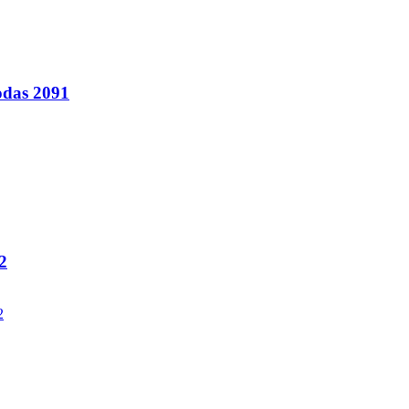
odas 2091
2