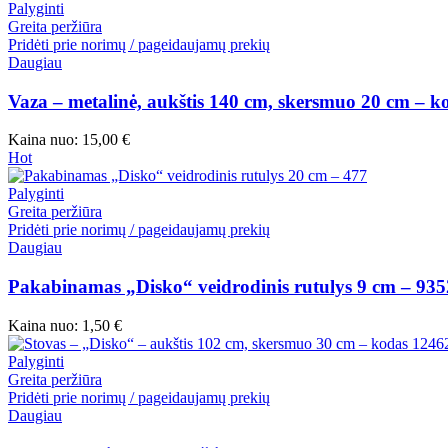
Palyginti
Greita peržiūra
Pridėti prie norimų / pageidaujamų prekių
Daugiau
Vaza – metalinė, aukštis 140 cm, skersmuo 20 cm – k
Kaina nuo:
15,00
€
Hot
Palyginti
Greita peržiūra
Pridėti prie norimų / pageidaujamų prekių
Daugiau
Pakabinamas „Disko“ veidrodinis rutulys 9 cm – 935
Kaina nuo:
1,50
€
Palyginti
Greita peržiūra
Pridėti prie norimų / pageidaujamų prekių
Daugiau