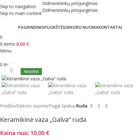
Didmenininkų prisijungimas
Skip to navigation
Didmenininkų prisijungimas
Skip to main content
PAGRINDINIS
PUOKŠTĖS
DEKORO NUOMA
KONTAKTAI
0
0
items
0,00
€
Menu
0
items
Click to enlarge
NAUJIENA
Pradžia
Dekoro nuoma
Pagal Spalvą
Ruda
Keramikinė vaza „Galva“ ruda
Kaina nuo:
10,00
€