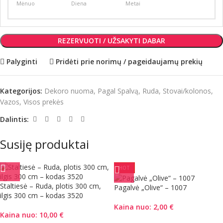
Mėnuo
Diena
Metai
REZERVUOTI / UŽSAKYTI DABAR
Palyginti
Pridėti prie norimų / pageidaujamų prekių
Kategorijos:
Dekoro nuoma
,
Pagal Spalvą
,
Ruda
,
Stovai/kolonos
,
Vazos
,
Visos prekės
Dalintis:
Susiję produktai
HOT
Staltiesė – Ruda, plotis 300 cm,
Pagalvė „Olive“ – 1007
ilgis 300 cm – kodas 3520
Kaina nuo:
2,00
€
Kaina nuo:
10,00
€