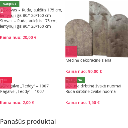
NAUJIENA
Stovas – Ruda, aukštis 175 cm,
lentynų ilgis 80/120/160 cm
Kaina nuo:
20,00
€
Medinė dekoracinė siena
Kaina nuo:
90,00
€
HOT
NAUJIENA
Pagalvė „Teddy“ – 1007
Ruda dirbtinė žvakė nuomai
Kaina nuo:
2,00
€
Kaina nuo:
1,50
€
Panašūs produktai