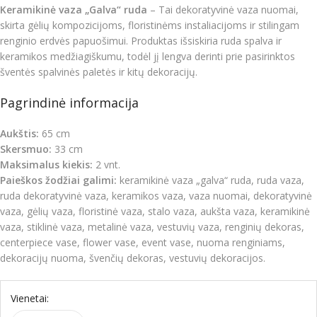
Keramikinė vaza „Galva“ ruda
– Tai dekoratyvinė vaza nuomai,
skirta gėlių kompozicijoms, floristinėms instaliacijoms ir stilingam
renginio erdvės papuošimui. Produktas išsiskiria ruda spalva ir
keramikos medžiagiškumu, todėl jį lengva derinti prie pasirinktos
šventės spalvinės paletės ir kitų dekoracijų.
Pagrindinė informacija
Aukštis:
65 cm
Skersmuo:
33 cm
Maksimalus kiekis:
2 vnt.
Paieškos žodžiai galimi:
keramikinė vaza „galva“ ruda, ruda vaza,
ruda dekoratyvinė vaza, keramikos vaza, vaza nuomai, dekoratyvinė
vaza, gėlių vaza, floristinė vaza, stalo vaza, aukšta vaza, keramikinė
vaza, stiklinė vaza, metalinė vaza, vestuvių vaza, renginių dekoras,
centerpiece vase, flower vase, event vase, nuoma renginiams,
dekoracijų nuoma, švenčių dekoras, vestuvių dekoracijos.
Vienetai: