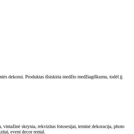
ntės dekorui. Produktas išsiskiria medžio medžiagiškumu, todėl jį
intažinė skrynia, rekvizitas fotosesijai, teminė dekoracija, photo
tai, event decor rental.