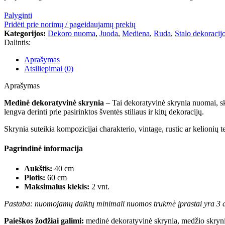
Palyginti
Pridėti prie norimų / pageidaujamų prekių
Kategorijos:
Dekoro nuoma
,
Juoda
,
Mediena
,
Ruda
,
Stalo dekoracij
Dalintis:
Aprašymas
Atsiliepimai (0)
Aprašymas
Medinė dekoratyvinė skrynia
– Tai dekoratyvinė skrynia nuomai, ski
lengva derinti prie pasirinktos šventės stiliaus ir kitų dekoracijų.
Skrynia suteikia kompozicijai charakterio, vintage, rustic ar kelionių t
Pagrindinė informacija
Aukštis:
40 cm
Plotis:
60 cm
Maksimalus kiekis:
2 vnt.
Pastaba: nuomojamų daiktų minimali nuomos trukmė įprastai yra 3 d
Paieškos žodžiai galimi:
medinė dekoratyvinė skrynia, medžio skrynia,