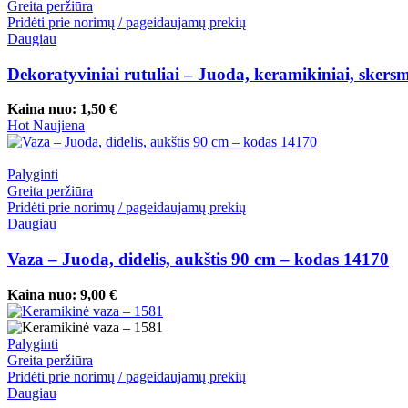
Greita peržiūra
Pridėti prie norimų / pageidaujamų prekių
Daugiau
Dekoratyviniai rutuliai – Juoda, keramikiniai, sker
Kaina nuo:
1,50
€
Hot
Naujiena
Palyginti
Greita peržiūra
Pridėti prie norimų / pageidaujamų prekių
Daugiau
Vaza – Juoda, didelis, aukštis 90 cm – kodas 14170
Kaina nuo:
9,00
€
Palyginti
Greita peržiūra
Pridėti prie norimų / pageidaujamų prekių
Daugiau