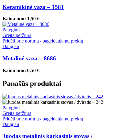
Keramikinė vaza – 1581
Kaina nuo:
1,50
€
Palyginti
Greita peržiūra
Pridėti prie norimų / pageidaujamų prekių
Daugiau
Metalinė vaza – 8686
Kaina nuo:
0,50
€
Panašūs produktai
Palyginti
Greita peržiūra
Pridėti prie norimų / pageidaujamų prekių
Daugiau
Juodas metalinis karkasinis stovas /