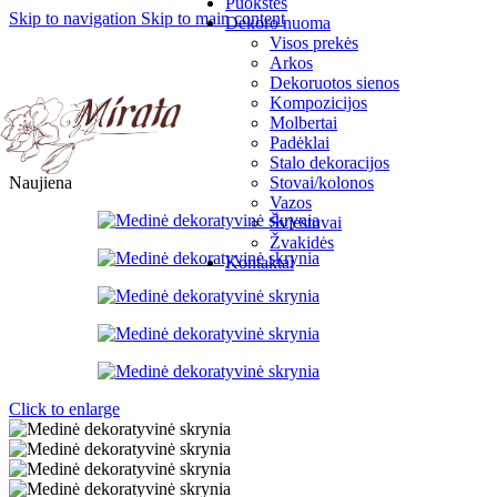
Puokštės
Skip to navigation
Skip to main content
Dekoro nuoma
Visos prekės
Arkos
Dekoruotos sienos
Kompozicijos
Molbertai
Padėklai
Stalo dekoracijos
Naujiena
Stovai/kolonos
Vazos
Šviestuvai
Žvakidės
Kontaktai
Click to enlarge