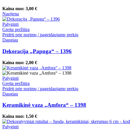
Kaina nuo:
3,00
€
Naujiena
Palyginti
Greita peržiūra
Pridėti prie norimų / pageidaujamų prekių
Daugiau
Dekoracija „Papuga“ – 1396
Kaina nuo:
2,00
€
Palyginti
Greita peržiūra
Pridėti prie norimų / pageidaujamų prekių
Daugiau
Keramikinė vaza „Amfora“ – 1398
Kaina nuo:
1,50
€
Palyginti