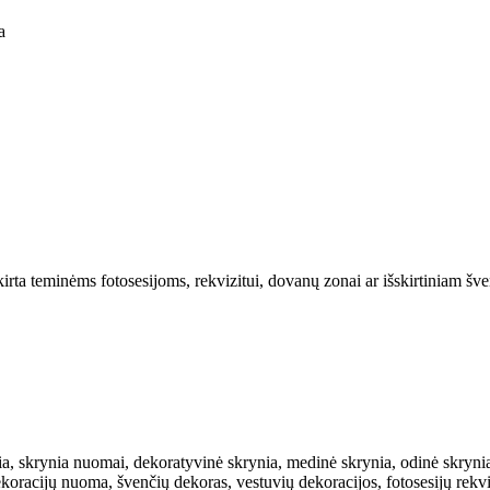
a
rta teminėms fotosesijoms, rekvizitui, dovanų zonai ar išskirtiniam šve
 skrynia nuomai, dekoratyvinė skrynia, medinė skrynia, odinė skrynia, v
oracijų nuoma, švenčių dekoras, vestuvių dekoracijos, fotosesijų rekvizi