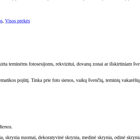
os
,
Visos prekės
rta teminėms fotosesijoms, rekvizitui, dovanų zonai ar išskirtiniam šve
ematikos pojūtį. Tinka prie foto sienos, vaikų švenčių, teminių vakarėlių
ienos.
 skrynia nuomai, dekoratyvinė skrynia, medinė skrynia, odinė skrynia, v