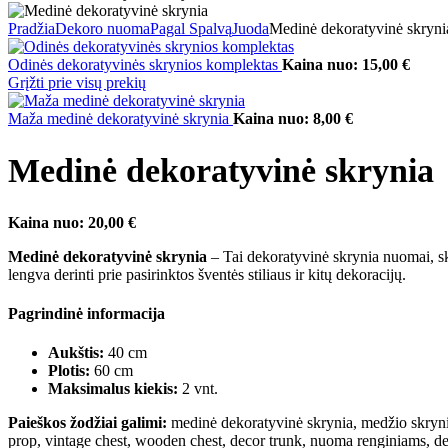
Pradžia
Dekoro nuoma
Pagal Spalvą
Juoda
Medinė dekoratyvinė skryni
Odinės dekoratyvinės skrynios komplektas
Kaina nuo:
15,00
€
Grįžti prie visų prekių
Maža medinė dekoratyvinė skrynia
Kaina nuo:
8,00
€
Medinė dekoratyvinė skrynia
Kaina nuo:
20,00
€
Medinė dekoratyvinė skrynia
– Tai dekoratyvinė skrynia nuomai, ski
lengva derinti prie pasirinktos šventės stiliaus ir kitų dekoracijų.
Pagrindinė informacija
Aukštis:
40 cm
Plotis:
60 cm
Maksimalus kiekis:
2 vnt.
Paieškos žodžiai galimi:
medinė dekoratyvinė skrynia, medžio skrynia,
prop, vintage chest, wooden chest, decor trunk, nuoma renginiams, dek