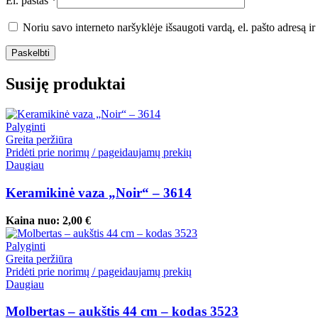
El. paštas
*
Noriu savo interneto naršyklėje išsaugoti vardą, el. pašto adresą ir 
Susiję produktai
Palyginti
Greita peržiūra
Pridėti prie norimų / pageidaujamų prekių
Daugiau
Keramikinė vaza „Noir“ – 3614
Kaina nuo:
2,00
€
Palyginti
Greita peržiūra
Pridėti prie norimų / pageidaujamų prekių
Daugiau
Molbertas – aukštis 44 cm – kodas 3523