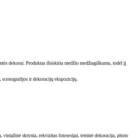
ntės dekorui. Produktas išsiskiria medžio medžiagiškumu, todėl jį
, scenografijos ir dekoracijų ekspozicijų.
intažinė skrynia, rekvizitas fotosesijai, teminė dekoracija, photo