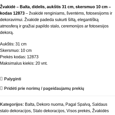
Žvakidė – Balta, didelis, aukštis 31 cm, skersmuo 10 cm –
kodas 12873
– žvakidė renginiams, šventėms, fotosesijoms ir
dekoravimui. Žvakidė padeda sukurti šiltą, elegantišką
atmosferą ir gražiai papildo stalo, ceremonijos ar fotosesijos
dekorą.
Aukštis: 31 cm
Skersmuo: 10 cm
Prekės kodas: 12873
Maksimalus kiekis: 20 vnt.
Palyginti
Pridėti prie norimų / pageidaujamų prekių
Kategorijos:
Balta
,
Dekoro nuoma
,
Pagal Spalvą
,
Saldaus
stalo dekoracijos
,
Stalo dekoracijos
,
Visos prekės
,
Žvakidės