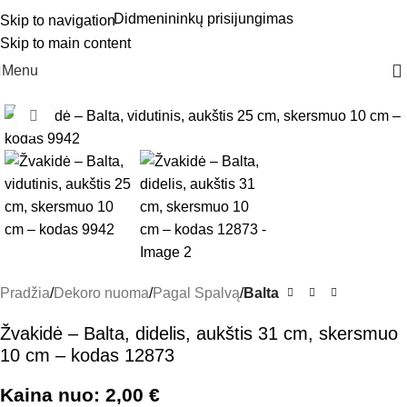
Didmenininkų prisijungimas
Skip to navigation
Skip to main content
Menu
Click to enlarge
Pradžia
Dekoro nuoma
Pagal Spalvą
Balta
Žvakidė – Balta, didelis, aukštis 31 cm, skersmuo
10 cm – kodas 12873
Kaina nuo:
2,00
€