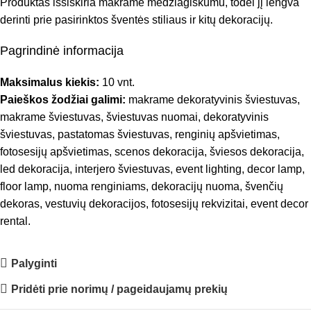
Produktas išsiskiria makrame medžiagiškumu, todėl jį lengva
derinti prie pasirinktos šventės stiliaus ir kitų dekoracijų.
Pagrindinė informacija
Maksimalus kiekis:
10 vnt.
Paieškos žodžiai galimi:
makrame dekoratyvinis šviestuvas,
makrame šviestuvas, šviestuvas nuomai, dekoratyvinis
šviestuvas, pastatomas šviestuvas, renginių apšvietimas,
fotosesijų apšvietimas, scenos dekoracija, šviesos dekoracija,
led dekoracija, interjero šviestuvas, event lighting, decor lamp,
floor lamp, nuoma renginiams, dekoracijų nuoma, švenčių
dekoras, vestuvių dekoracijos, fotosesijų rekvizitai, event decor
rental.
Palyginti
Pridėti prie norimų / pageidaujamų prekių