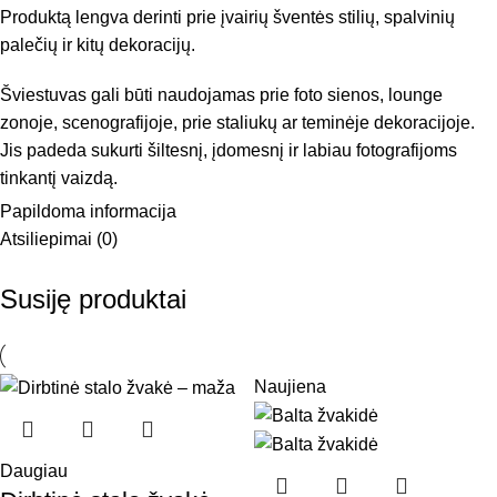
Produktą lengva derinti prie įvairių šventės stilių, spalvinių
palečių ir kitų dekoracijų.
Šviestuvas gali būti naudojamas prie foto sienos, lounge
zonoje, scenografijoje, prie staliukų ar teminėje dekoracijoje.
Jis padeda sukurti šiltesnį, įdomesnį ir labiau fotografijoms
tinkantį vaizdą.
Papildoma informacija
Pagrindinė informacija
Atsiliepimai (0)
Aukštis:
72 cm
Susiję produktai
Skersmuo:
50 cm
Prekės kodas:
12012
Maksimalus kiekis:
3 vnt.
Naujiena
Pastaba: nuomojamų daiktų minimali nuomos trukmė įprastai
yra 3 dienos.
Paieškos žodžiai galimi:
mažas šviestuvas „disko“, šviestuvas
Daugiau
nuomai, dekoratyvinis šviestuvas, pastatomas šviestuvas,