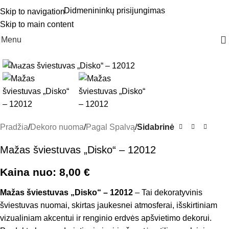
Didmenininkų prisijungimas
Skip to navigation
Skip to main content
Menu
Click to enlarge
Pradžia
Dekoro nuoma
Pagal Spalvą
Sidabrinė
Mažas šviestuvas „Disko“ – 12012
Kaina nuo:
8,00
€
Mažas šviestuvas „Disko“ – 12012
– Tai dekoratyvinis
šviestuvas nuomai, skirtas jaukesnei atmosferai, išskirtiniam
vizualiniam akcentui ir renginio erdvės apšvietimo dekorui.