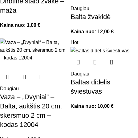
Dirbtinė stalo žvakė –
renginių apšvietimas, fotosesijų apšvietimas, scenos
Daugiau
maža
dekoracija, šviesos dekoracija, led dekoracija, interjero
Balta žvakidė
šviestuvas, event lighting, decor lamp, floor lamp, nuoma
Kaina nuo:
1,00
€
renginiams, dekoracijų nuoma, švenčių dekoras, vestuvių
Kaina nuo:
12,00
€
dekoracijos, fotosesijų rekvizitai, event decor rental.
Hot
Daugiau
Baltas didelis
Daugiau
šviestuvas
Vaza – „Dvyniai“ –
Balta, aukštis 20 cm,
Kaina nuo:
10,00
€
skersmuo 2 cm –
kodas 12004