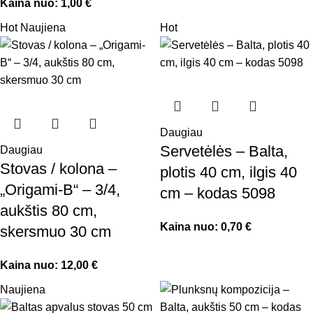
Kaina nuo:
1,00
€
Hot
Naujiena
Hot
Daugiau
Servetėlės – Balta,
Daugiau
Stovas / kolona –
plotis 40 cm, ilgis 40
„Origami-B“ – 3/4,
cm – kodas 5098
aukštis 80 cm,
Kaina nuo:
0,70
€
skersmuo 30 cm
Kaina nuo:
12,00
€
Naujiena