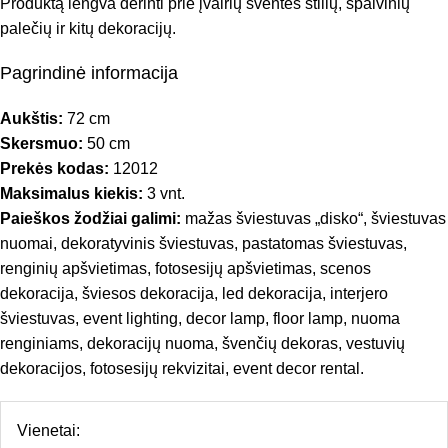
Produktą lengva derinti prie įvairių šventės stilių, spalvinių
palečių ir kitų dekoracijų.
Pagrindinė informacija
Aukštis:
72 cm
Skersmuo:
50 cm
Prekės kodas:
12012
Maksimalus kiekis:
3 vnt.
Paieškos žodžiai galimi:
mažas šviestuvas „disko“, šviestuvas
nuomai, dekoratyvinis šviestuvas, pastatomas šviestuvas,
renginių apšvietimas, fotosesijų apšvietimas, scenos
dekoracija, šviesos dekoracija, led dekoracija, interjero
šviestuvas, event lighting, decor lamp, floor lamp, nuoma
renginiams, dekoracijų nuoma, švenčių dekoras, vestuvių
dekoracijos, fotosesijų rekvizitai, event decor rental.
Vienetai: