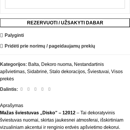
REZERVUOTI / UŽSAKYTI DABAR
Palyginti
Pridėti prie norimų / pageidaujamų prekių
Kategorijos:
Balta
,
Dekoro nuoma
,
Nestandartinis
apšvietimas
,
Sidabrinė
,
Stalo dekoracijos
,
Šviestuvai
,
Visos
prekės
Dalintis:
Aprašymas
Mažas šviestuvas „Disko“ – 12012
– Tai dekoratyvinis
šviestuvas nuomai, skirtas jaukesnei atmosferai, išskirtiniam
vizualiniam akcentui ir renginio erdvės apšvietimo dekorui.