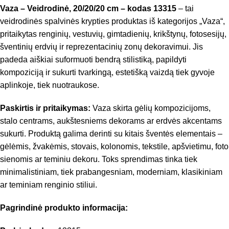
Vaza – Veidrodinė, 20/20/20 cm – kodas 13315
– tai
veidrodinės spalvinės krypties produktas iš kategorijos „Vaza“,
pritaikytas renginių, vestuvių, gimtadienių, krikštynų, fotosesijų,
šventinių erdvių ir reprezentacinių zonų dekoravimui. Jis
padeda aiškiai suformuoti bendrą stilistiką, papildyti
kompoziciją ir sukurti tvarkingą, estetišką vaizdą tiek gyvoje
aplinkoje, tiek nuotraukose.
Paskirtis ir pritaikymas:
Vaza skirta gėlių kompozicijoms,
stalo centrams, aukštesniems dekorams ar erdvės akcentams
sukurti. Produktą galima derinti su kitais šventės elementais –
gėlėmis, žvakėmis, stovais, kolonomis, tekstile, apšvietimu, foto
sienomis ar teminiu dekoru. Toks sprendimas tinka tiek
minimalistiniam, tiek prabangesniam, moderniam, klasikiniam
ar teminiam renginio stiliui.
Pagrindinė produkto informacija: