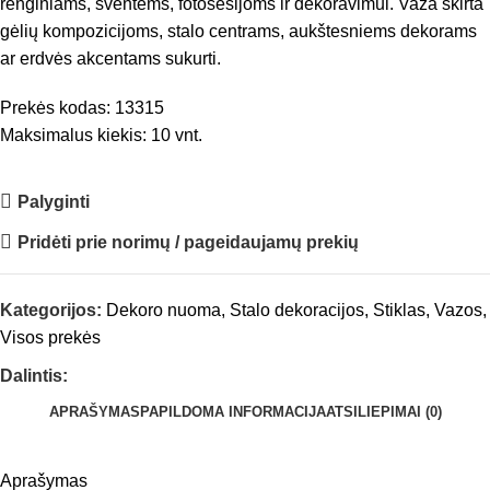
renginiams, šventėms, fotosesijoms ir dekoravimui. Vaza skirta
gėlių kompozicijoms, stalo centrams, aukštesniems dekorams
ar erdvės akcentams sukurti.
Prekės kodas: 13315
Maksimalus kiekis: 10 vnt.
Palyginti
Pridėti prie norimų / pageidaujamų prekių
Kategorijos:
Dekoro nuoma
,
Stalo dekoracijos
,
Stiklas
,
Vazos
,
Visos prekės
Dalintis:
APRAŠYMAS
PAPILDOMA INFORMACIJA
ATSILIEPIMAI (0)
Aprašymas