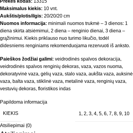
Prekės kodas:
13315
Maksimalus kiekis:
10 vnt.
Aukštis/plotis/ilgis:
20/20/20 cm
Nuomos informacija:
minimali nuomos trukmė – 3 dienos: 1
diena skirta atsiėmimui, 2 diena – renginio dienai, 3 diena –
grąžinimui. Kiekis priklauso nuo turimo likučio, todėl
didesniems renginiams rekomenduojama rezervuoti iš anksto.
Paieškos žodžiai galimi:
veidrodinės spalvos dekoracija,
veidrodinės spalvos renginių dekoras, vaza, vazos nuoma,
dekoratyvinė vaza, gėlių vaza, stalo vaza, aukšta vaza, auksinė
vaza, balta vaza, stiklinė vaza, metalinė vaza, renginių vaza,
vestuvių dekoras, floristikos indas
Papildoma informacija
KIEKIS
1
,
2
,
3
,
4
,
5
,
6
,
7
,
8
,
9
,
10
Atsiliepimai (0)