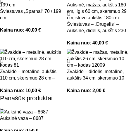
Šviestuvas „Sparnai“ 70 / 199
cm
Šviestuvas – „Drugelis“ –
Kaina nuo:
40,00
€
Auksinė, didelis, aukštis 230
cm, ilgis 100 cm, skersmuo 30
Kaina nuo:
40,00
€
cm, stovo aukštis 230 cm
Žvakidė – metalinė, aukštis
Žvakidė – didelis, metalinė,
110 cm, skersmuo 28 cm –
aukštis 34 cm, skersmuo 10
kodas 81
cm – kodas 12009
Kaina nuo:
10,00
€
Kaina nuo:
2,00
€
Panašūs produktai
Auksinė vaza – 8687
Kaina nuo:
0,50
€