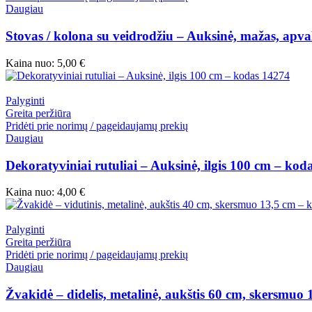
Daugiau
Stovas / kolona su veidrodžiu – Auksinė, mažas, apva
Kaina nuo:
5,00
€
Palyginti
Greita peržiūra
Pridėti prie norimų / pageidaujamų prekių
Daugiau
Dekoratyviniai rutuliai – Auksinė, ilgis 100 cm – kod
Kaina nuo:
4,00
€
Palyginti
Greita peržiūra
Pridėti prie norimų / pageidaujamų prekių
Daugiau
Žvakidė – didelis, metalinė, aukštis 60 cm, skersmuo