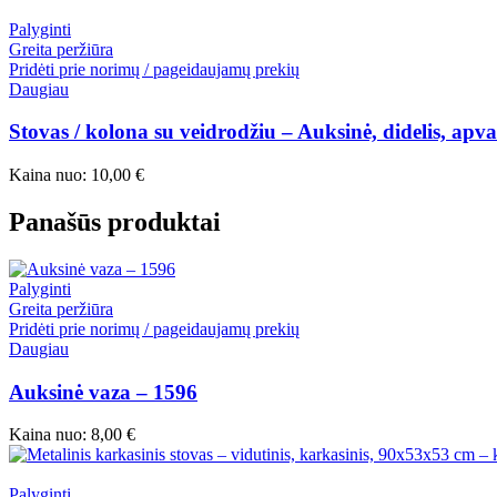
Palyginti
Greita peržiūra
Pridėti prie norimų / pageidaujamų prekių
Daugiau
Stovas / kolona su veidrodžiu – Auksinė, didelis, apv
Kaina nuo:
10,00
€
Panašūs produktai
Palyginti
Greita peržiūra
Pridėti prie norimų / pageidaujamų prekių
Daugiau
Auksinė vaza – 1596
Kaina nuo:
8,00
€
Palyginti