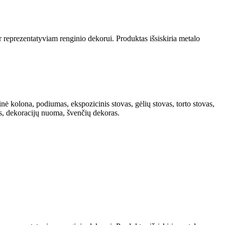
r reprezentatyviam renginio dekorui. Produktas išsiskiria metalo
ė kolona, podiumas, ekspozicinis stovas, gėlių stovas, torto stovas,
ams, dekoracijų nuoma, švenčių dekoras.