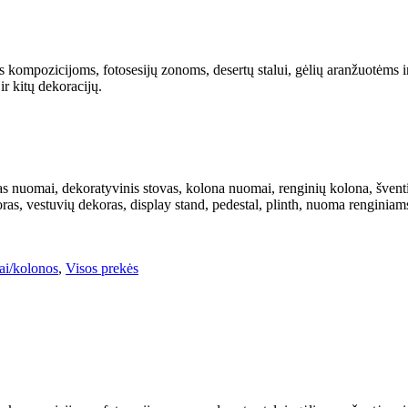
s kompozicijoms, fotosesijų zonoms, desertų stalui, gėlių aranžuotėms i
ir kitų dekoracijų.
as nuomai, dekoratyvinis stovas, kolona nuomai, renginių kolona, šventin
koras, vestuvių dekoras, display stand, pedestal, plinth, nuoma rengini
ai/kolonos
,
Visos prekės