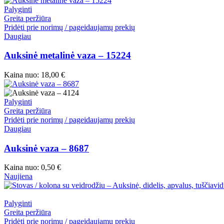
Palyginti
Greita peržiūra
Pridėti prie norimų / pageidaujamų prekių
Daugiau
Auksinė metalinė vaza – 15224
Kaina nuo:
18,00
€
Palyginti
Greita peržiūra
Pridėti prie norimų / pageidaujamų prekių
Daugiau
Auksinė vaza – 8687
Kaina nuo:
0,50
€
Naujiena
Palyginti
Greita peržiūra
Pridėti prie norimų / pageidaujamų prekių