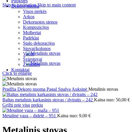
Puokštės
Skip to navigation
Skip to main content
Dekoro nuoma
Visos prekės
Arkos
Dekoruotos sienos
Kompozicijos
Molbertai
Padėklai
Stalo dekoracijos
Stovai/kolonos
Vazos
Šviestuvai
Žvakidės
Kontaktai
Click to enlarge
Pradžia
Dekoro nuoma
Pagal Spalvą
Auksinė
Metalinis stovas
Baltas metalinis karkasinis stovas / dviratis – 242
Kaina nuo:
50,00
€
Grįžti prie visų prekių
Metalinė vaza – didelė – 951
Kaina nuo:
9,00
€
Metalinis stovas