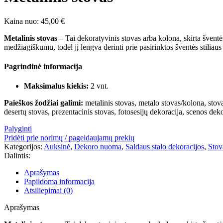
Kaina nuo:
45,00
€
Metalinis stovas
– Tai dekoratyvinis stovas arba kolona, skirta šventė
medžiagiškumu, todėl jį lengva derinti prie pasirinktos šventės stiliaus 
Pagrindinė informacija
Maksimalus kiekis:
2 vnt.
Paieškos žodžiai galimi:
metalinis stovas, metalo stovas/kolona, stov
desertų stovas, prezentacinis stovas, fotosesijų dekoracija, scenos de
Palyginti
Pridėti prie norimų / pageidaujamų prekių
Kategorijos:
Auksinė
,
Dekoro nuoma
,
Saldaus stalo dekoracijos
,
Stov
Dalintis:
Aprašymas
Papildoma informacija
Atsiliepimai (0)
Aprašymas