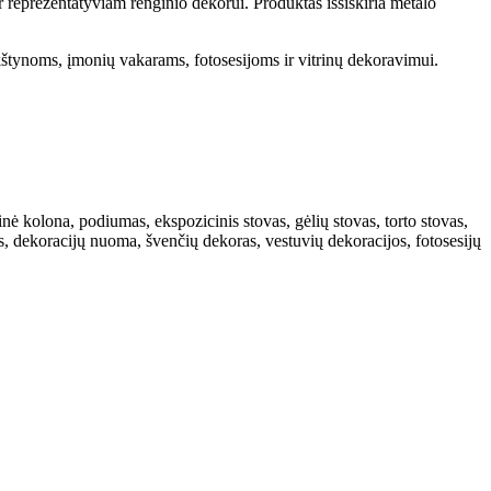
r reprezentatyviam renginio dekorui. Produktas išsiskiria metalo
ikštynoms, įmonių vakarams, fotosesijoms ir vitrinų dekoravimui.
ė kolona, podiumas, ekspozicinis stovas, gėlių stovas, torto stovas,
ms, dekoracijų nuoma, švenčių dekoras, vestuvių dekoracijos, fotosesijų