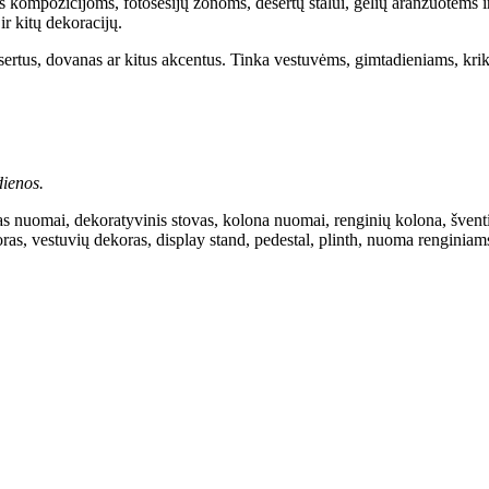
s kompozicijoms, fotosesijų zonoms, desertų stalui, gėlių aranžuotėms i
ir kitų dekoracijų.
esertus, dovanas ar kitus akcentus. Tinka vestuvėms, gimtadieniams, kr
ienos.
as nuomai, dekoratyvinis stovas, kolona nuomai, renginių kolona, šventin
koras, vestuvių dekoras, display stand, pedestal, plinth, nuoma renginia