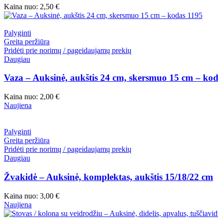
Kaina nuo:
2,50
€
Palyginti
Greita peržiūra
Pridėti prie norimų / pageidaujamų prekių
Daugiau
Vaza – Auksinė, aukštis 24 cm, skersmuo 15 cm – ko
Kaina nuo:
2,00
€
Naujiena
Palyginti
Greita peržiūra
Pridėti prie norimų / pageidaujamų prekių
Daugiau
Žvakidė – Auksinė, komplektas, aukštis 15/18/22 cm
Kaina nuo:
3,00
€
Naujiena