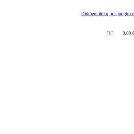
Didmenininkų prisijungima
0,00