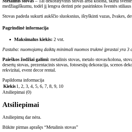
Metalinis stovas
– Tai dekoratyvinis stovas arba kolona, skirta šventė
medžiagiškumu, todėl jį lengva derinti prie pasirinktos šventės stiliaus 
Stovas padeda sukurti aukščio sluoksnius, išryškinti vazas, žvakes, d
Pagrindinė informacija
Maksimalus kiekis:
2 vnt.
Pastaba: nuomojamų daiktų minimali nuomos trukmė įprastai yra 3 d
Paieškos žodžiai galimi:
metalinis stovas, metalo stovas/kolona, stov
desertų stovas, prezentacinis stovas, fotosesijų dekoracija, scenos de
rekvizitai, event decor rental.
Papildoma informacija
Kiekis
1
,
2
,
3
,
4
,
5
,
6
,
7
,
8
,
9
,
10
Atsiliepimai (0)
Atsiliepimai
Atsiliepimų dar nėra.
Būkite pirmas aprašęs “Metalinis stovas”