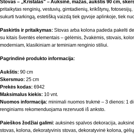
Stovas – „Kristalas“ – Auksinė, mažas, aukštis 90 cm, sk
pritaikytas renginių, vestuvių, gimtadienių, krikštynų, fotosesijų
sukurti tvarkingą, estetišką vaizdą tiek gyvoje aplinkoje, tiek n
Paskirtis ir pritaikymas:
Stovas arba kolona padeda pakelti deko
su kitais šventės elementais – gėlėmis, žvakėmis, stovais, kolo
moderniam, klasikiniam ar teminiam renginio stiliui.
Pagrindinė produkto informacija:
Aukštis:
90 cm
Skersmuo:
25 cm
Prekės kodas:
6942
Maksimalus kiekis:
10 vnt.
Nuomos informacija:
minimali nuomos trukmė – 3 dienos: 1 dien
renginiams rekomenduojama rezervuoti iš anksto.
Paieškos žodžiai galimi:
auksinės spalvos dekoracija, auksinės
stovas, kolona, dekoratyvinis stovas, dekoratyvinė kolona, gėlių