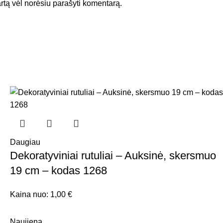
kartą vėl norėsiu parašyti komentarą.
Daugiau
Dekoratyviniai rutuliai – Auksinė, skersmuo
19 cm – kodas 1268
Kaina nuo:
1,00
€
Naujiena