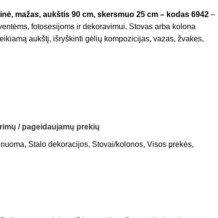
sinė, mažas, aukštis 90 cm, skersmuo 25 cm – kodas 6942
–
ventėms, fotosesijoms ir dekoravimui. Stovas arba kolona
eikiamą aukštį, išryškinti gėlių kompozicijas, vazas, žvakes,
orimų / pageidaujamų prekių
 nuoma
,
Stalo dekoracijos
,
Stovai/kolonos
,
Visos prekės
,