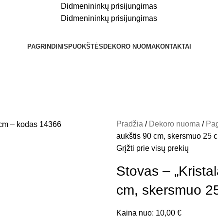
Didmenininkų prisijungimas
Didmenininkų prisijungimas
PAGRINDINIS
PUOKŠTĖS
DEKORO NUOMA
KONTAKTAI
Pradžia
Dekoro nuoma
Pag
aukštis 90 cm, skersmuo 25 
Grįžti prie visų prekių
Stovas – „Krista
cm, skersmuo 2
Kaina nuo:
10,00
€