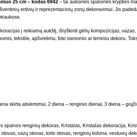
ersmuo 25 cm – kodas 6942
– tai auksinės spalvinės krypties ma
, šventinių erdvių ir reprezentacinių zonų dekoravimui. Jis padeda
uotraukose.
racijas į reikiamą aukštį, išryškinti gėlių kompozicijas, vazas,
nomis, tekstile, apšvietimu, foto sienomis ar teminiu dekoru. To
a skirta atsiėmimui, 2 diena – renginio dienai, 3 diena – grąži
 spalvos renginių dekoras, Kristalas, Kristalas dekoracija, Kr
 stovas, vazų stovas, torto stovas, renginių kolona, vestuvių dek