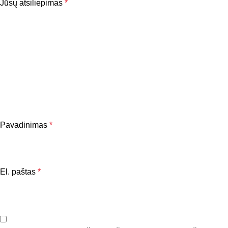
Jūsų atsiliepimas
*
Pavadinimas
*
El. paštas
*