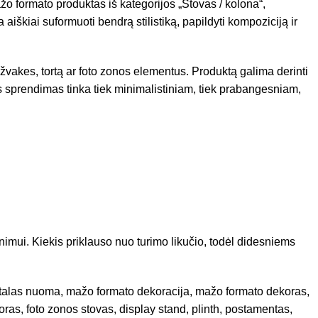
žo formato produktas iš kategorijos „Stovas / kolona“,
 aiškiai suformuoti bendrą stilistiką, papildyti kompoziciją ir
 žvakes, tortą ar foto zonos elementus. Produktą galima derinti
ks sprendimas tinka tiek minimalistiniam, tiek prabangesniam,
nimui. Kiekis priklauso nuo turimo likučio, todėl didesniems
istalas nuoma, mažo formato dekoracija, mažo formato dekoras,
oras, foto zonos stovas, display stand, plinth, postamentas,