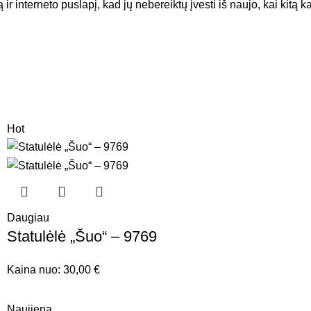
ir interneto puslapį, kad jų nebereiktų įvesti iš naujo, kai kitą 
Hot
Daugiau
Statulėlė „Šuo“ – 9769
Kaina nuo:
30,00
€
Naujiena