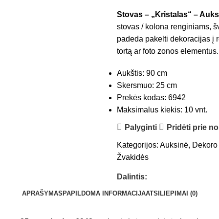
Stovas – „Kristalas“ – Auk
stovas / kolona renginiams, š
padeda pakelti dekoracijas į r
tortą ar foto zonos elementus.
Aukštis: 90 cm
Skersmuo: 25 cm
Prekės kodas: 6942
Maksimalus kiekis: 10 vnt.
Palyginti
Pridėti prie n
Kategorijos:
Auksinė
,
Dekoro
Žvakidės
Dalintis:
APRAŠYMAS
PAPILDOMA INFORMACIJA
ATSILIEPIMAI (0)