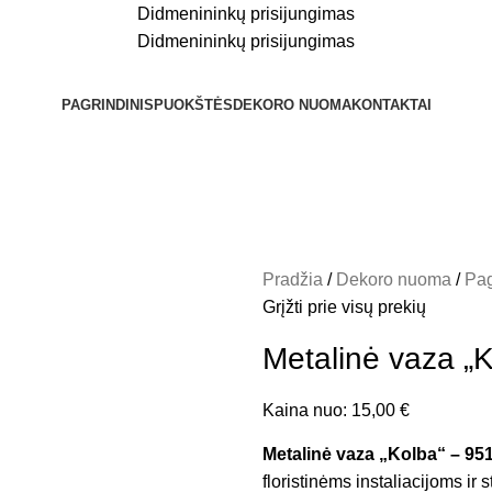
Didmenininkų prisijungimas
Didmenininkų prisijungimas
PAGRINDINIS
PUOKŠTĖS
DEKORO NUOMA
KONTAKTAI
Pradžia
Dekoro nuoma
Pag
Grįžti prie visų prekių
Metalinė vaza „
Kaina nuo:
15,00
€
Metalinė vaza „Kolba“ – 95
floristinėms instaliacijoms ir