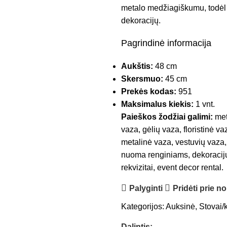
metalo medžiagiškumu, todėl jį 
dekoracijų.
Pagrindinė informacija
Aukštis:
48 cm
Skersmuo:
45 cm
Prekės kodas:
951
Maksimalus kiekis:
1 vnt.
Paieškos žodžiai galimi:
met
vaza, gėlių vaza, floristinė v
metalinė vaza, vestuvių vaza,
nuoma renginiams, dekoracijų
rekvizitai, event decor rental.
Palyginti
Pridėti prie n
Kategorijos:
Auksinė
,
Stovai/
Dalintis: