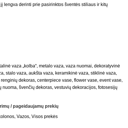
lengva derinti prie pasirinktos šventės stiliaus ir kitų
alinė vaza „kolba“, metalo vaza, vaza nuomai, dekoratyvinė
aza, stalo vaza, aukšta vaza, keramikinė vaza, stiklinė vaza,
 renginių dekoras, centerpiece vase, flower vase, event vase,
 nuoma, švenčių dekoras, vestuvių dekoracijos, fotosesijų
orimų / pageidaujamų prekių
kolonos
,
Vazos
,
Visos prekės