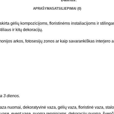
APRAŠYMAS
ATSILIEPIMAI (0)
kirta gėlių kompozicijoms, floristinėms instaliacijoms ir stilin
iliaus ir kitų dekoracijų.
monijos arkos, fotosesijų zonos ar kaip savarankiškas interjero
a 3 dienos.
za nuomai, dekoratyvinė vaza, gėlių vaza, floristinė vaza, stalo
 vase, event vase, nuoma renginiams, dekoracijų nuoma, švenčių 