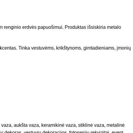
gam renginio erdvės papuošimui. Produktas išsiskiria metalo
 akcentas. Tinka vestuvėms, krikštynoms, gimtadieniams, įmonių
 vaza, aukšta vaza, keramikinė vaza, stiklinė vaza, metalinė
dekoras, vestuvių dekoracijos, fotosesijų rekvizitai, event