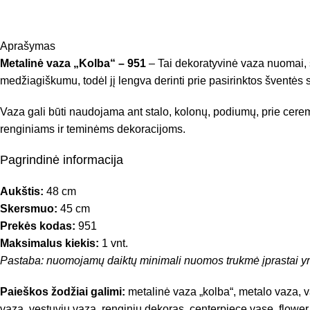
Aprašymas
Metalinė vaza „Kolba“ – 951
– Tai dekoratyvinė vaza nuomai, s
medžiagiškumu, todėl jį lengva derinti prie pasirinktos šventės st
Vaza gali būti naudojama ant stalo, kolonų, podiumų, prie cere
renginiams ir teminėms dekoracijoms.
Pagrindinė informacija
Aukštis:
48 cm
Skersmuo:
45 cm
Prekės kodas:
951
Maksimalus kiekis:
1 vnt.
Pastaba: nuomojamų daiktų minimali nuomos trukmė įprastai yr
Paieškos žodžiai galimi:
metalinė vaza „kolba“, metalo vaza, va
vaza, vestuvių vaza, renginių dekoras, centerpiece vase, flower