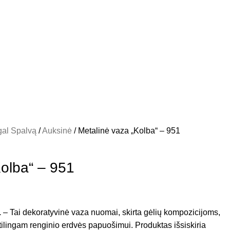
al Spalvą
Auksinė
Metalinė vaza „Kolba“ – 951
Kolba“ – 951
1
– Tai dekoratyvinė vaza nuomai, skirta gėlių kompozicijoms,
 stilingam renginio erdvės papuošimui. Produktas išsiskiria