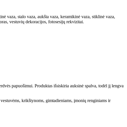
nė vaza, stalo vaza, aukšta vaza, keramikinė vaza, stiklinė vaza,
s, vestuvių dekoracijos, fotosesijų rekvizitai.
erdvės papuošimui. Produktas išsiskiria auksinė spalva, todėl jį lengva
ka vestuvėms, krikštynoms, gimtadieniams, įmonių renginiams ir