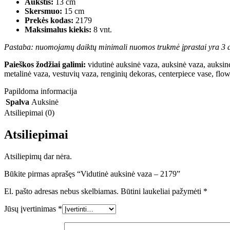
Aukštis:
13 cm
Skersmuo:
15 cm
Prekės kodas:
2179
Maksimalus kiekis:
8 vnt.
Pastaba: nuomojamų daiktų minimali nuomos trukmė įprastai yra 3 d
Paieškos žodžiai galimi:
vidutinė auksinė vaza, auksinė vaza, auksinė
metalinė vaza, vestuvių vaza, renginių dekoras, centerpiece vase, flow
Papildoma informacija
Spalva
Auksinė
Atsiliepimai (0)
Atsiliepimai
Atsiliepimų dar nėra.
Būkite pirmas aprašęs “Vidutinė auksinė vaza – 2179”
El. pašto adresas nebus skelbiamas.
Būtini laukeliai pažymėti
*
Jūsų įvertinimas
*