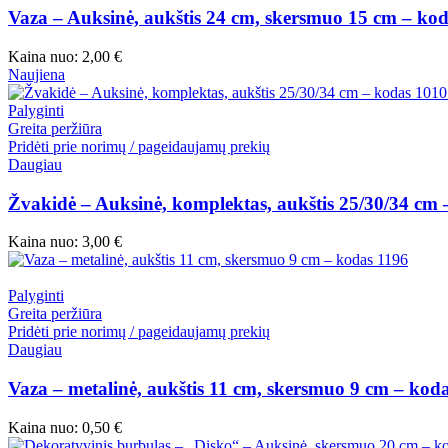
Vaza – Auksinė, aukštis 24 cm, skersmuo 15 cm – ko
Kaina nuo:
2,00
€
Naujiena
Palyginti
Greita peržiūra
Pridėti prie norimų / pageidaujamų prekių
Daugiau
Žvakidė – Auksinė, komplektas, aukštis 25/30/34 cm
Kaina nuo:
3,00
€
Palyginti
Greita peržiūra
Pridėti prie norimų / pageidaujamų prekių
Daugiau
Vaza – metalinė, aukštis 11 cm, skersmuo 9 cm – kod
Kaina nuo:
0,50
€