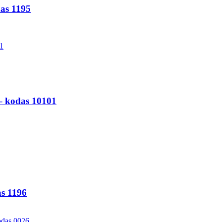
das 1195
 – kodas 10101
as 1196