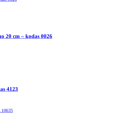
uo 20 cm – kodas 0026
das 4123