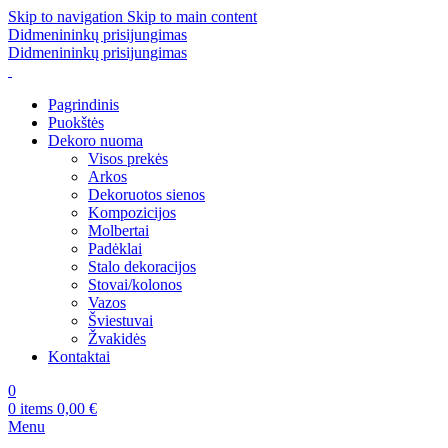
Skip to navigation
Skip to main content
Didmenininkų prisijungimas
Didmenininkų prisijungimas
Pagrindinis
Puokštės
Dekoro nuoma
Visos prekės
Arkos
Dekoruotos sienos
Kompozicijos
Molbertai
Padėklai
Stalo dekoracijos
Stovai/kolonos
Vazos
Šviestuvai
Žvakidės
Kontaktai
0
0
items
0,00
€
Menu