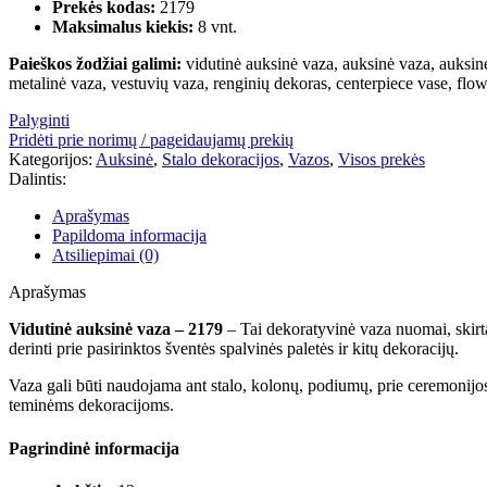
Prekės kodas:
2179
Maksimalus kiekis:
8 vnt.
Paieškos žodžiai galimi:
vidutinė auksinė vaza, auksinė vaza, auksinė
metalinė vaza, vestuvių vaza, renginių dekoras, centerpiece vase, flo
Palyginti
Pridėti prie norimų / pageidaujamų prekių
Kategorijos:
Auksinė
,
Stalo dekoracijos
,
Vazos
,
Visos prekės
Dalintis:
Aprašymas
Papildoma informacija
Atsiliepimai (0)
Aprašymas
Vidutinė auksinė vaza – 2179
– Tai dekoratyvinė vaza nuomai, skirta 
derinti prie pasirinktos šventės spalvinės paletės ir kitų dekoracijų.
Vaza gali būti naudojama ant stalo, kolonų, podiumų, prie ceremonijos
teminėms dekoracijoms.
Pagrindinė informacija