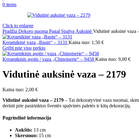
0
items
Click to enlarge
Pradžia
Dekoro nuoma
Pagal Spalvą
Auksinė
Vidutinė auksinė vaza 
Keramikinė vaza „Basin“ – 3131
Kaina nuo:
1,50
€
Grįžti prie visų prekių
Keramikinis ąsotis / vaza „Chinoiserie“ – 9458
Kaina nuo:
9,00
€
Vidutinė auksinė vaza – 2179
Kaina nuo:
2,00
€
Vidutinė auksinė vaza – 2179
– Tai dekoratyvinė vaza nuomai, skirta 
derinti prie pasirinktos šventės spalvinės paletės ir kitų dekoracijų.
Pagrindinė informacija
Aukštis:
13 cm
Skersmuo:
15 cm