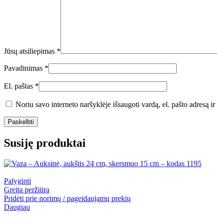
Jūsų atsiliepimas
*
Pavadinimas
*
El. paštas
*
Noriu savo interneto naršyklėje išsaugoti vardą, el. pašto adresą ir 
Susiję produktai
Palyginti
Greita peržiūra
Pridėti prie norimų / pageidaujamų prekių
Daugiau