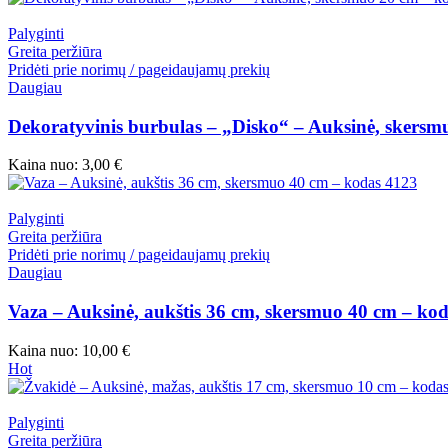
Palyginti
Greita peržiūra
Pridėti prie norimų / pageidaujamų prekių
Daugiau
Dekoratyvinis burbulas – „Disko“ – Auksinė, skersm
Kaina nuo:
3,00
€
Palyginti
Greita peržiūra
Pridėti prie norimų / pageidaujamų prekių
Daugiau
Vaza – Auksinė, aukštis 36 cm, skersmuo 40 cm – ko
Kaina nuo:
10,00
€
Hot
Palyginti
Greita peržiūra