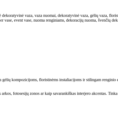
 dekoratyvinė vaza, vaza nuomai, dekoratyvinė vaza, gėlių vaza, floristi
wer vase, event vase, nuoma renginiams, dekoracijų nuoma, švenčių dekora
gėlių kompozicijoms, floristinėms instaliacijoms ir stilingam renginio 
 arkos, fotosesijų zonos ar kaip savarankiškas interjero akcentas. Tin