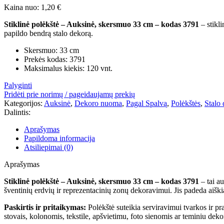
Kaina nuo:
1,20
€
Stiklinė polėkštė – Auksinė, skersmuo 33 cm – kodas 3791
– stikli
papildo bendrą stalo dekorą.
Skersmuo: 33 cm
Prekės kodas: 3791
Maksimalus kiekis: 120 vnt.
Palyginti
Pridėti prie norimų / pageidaujamų prekių
Kategorijos:
Auksinė
,
Dekoro nuoma
,
Pagal Spalvą
,
Polėkštės
,
Stalo 
Dalintis:
Aprašymas
Papildoma informacija
Atsiliepimai (0)
Aprašymas
Stiklinė polėkštė – Auksinė, skersmuo 33 cm – kodas 3791
– tai au
šventinių erdvių ir reprezentacinių zonų dekoravimui. Jis padeda aiškia
Paskirtis ir pritaikymas:
Polėkštė suteikia serviravimui tvarkos ir pr
stovais, kolonomis, tekstile, apšvietimu, foto sienomis ar teminiu dek