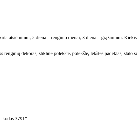
rta atsiėmimui, 2 diena – renginio dienai, 3 diena – grąžinimui. Kiekis
 renginių dekoras, stiklinė polėkštė, polėkštė, lėkštės padėklas, stalo 
 – kodas 3791”