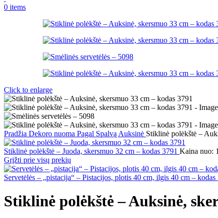
0
items
Click to enlarge
Pradžia
Dekoro nuoma
Pagal Spalvą
Auksinė
Stiklinė polėkštė – Au
Stiklinė polėkštė – Juoda, skersmuo 32 cm – kodas 3791
Kaina nuo:
Grįžti prie visų prekių
Servetėlės – „pistacija“ – Pistacijos, plotis 40 cm, ilgis 40 cm – koda
Stiklinė polėkštė – Auksinė, sk