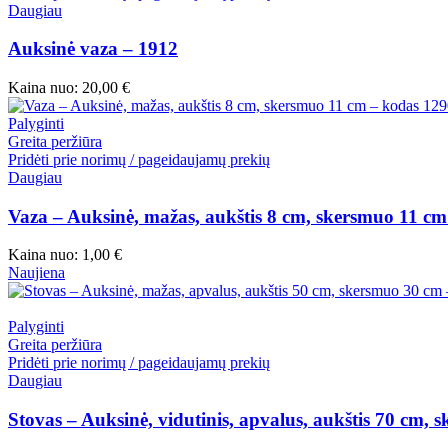
Daugiau
Auksinė vaza – 1912
Kaina nuo:
20,00
€
Palyginti
Greita peržiūra
Pridėti prie norimų / pageidaujamų prekių
Daugiau
Vaza – Auksinė, mažas, aukštis 8 cm, skersmuo 11 c
Kaina nuo:
1,00
€
Naujiena
Palyginti
Greita peržiūra
Pridėti prie norimų / pageidaujamų prekių
Daugiau
Stovas – Auksinė, vidutinis, apvalus, aukštis 70 cm,