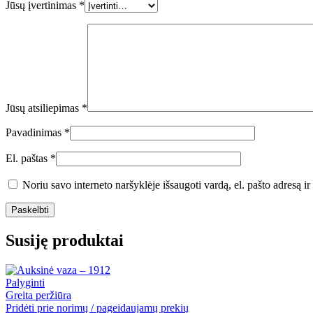
Jūsų įvertinimas
*
Jūsų atsiliepimas
*
Pavadinimas
*
El. paštas
*
Noriu savo interneto naršyklėje išsaugoti vardą, el. pašto adresą ir 
Susiję produktai
Palyginti
Greita peržiūra
Pridėti prie norimų / pageidaujamų prekių