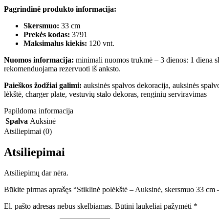
Pagrindinė produkto informacija:
Skersmuo:
33 cm
Prekės kodas:
3791
Maksimalus kiekis:
120 vnt.
Nuomos informacija:
minimali nuomos trukmė – 3 dienos: 1 diena ski
rekomenduojama rezervuoti iš anksto.
Paieškos žodžiai galimi:
auksinės spalvos dekoracija, auksinės spalvos
lėkštė, charger plate, vestuvių stalo dekoras, renginių serviravimas
Papildoma informacija
Spalva
Auksinė
Atsiliepimai (0)
Atsiliepimai
Atsiliepimų dar nėra.
Būkite pirmas aprašęs “Stiklinė polėkštė – Auksinė, skersmuo 33 cm
El. pašto adresas nebus skelbiamas.
Būtini laukeliai pažymėti
*