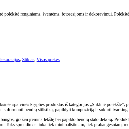
nė polėkštė renginiams, šventėms, fotosesijoms ir dekoravimui. Polėkštė 
dekoracijos
,
Stiklas
,
Visos prekės
ksinės spalvinės krypties produktas iš kategorijos „Stiklinė polėkštė“, pr
i suformuoti bendrą stilistiką, papildyti kompoziciją ir sukurti tvarkingą
abangos, gražiai įrėmina lėkštę bei papildo bendrą stalo dekorą. Produkt
oru. Toks sprendimas tinka tiek minimalistiniam, tiek prabangesniam, mo