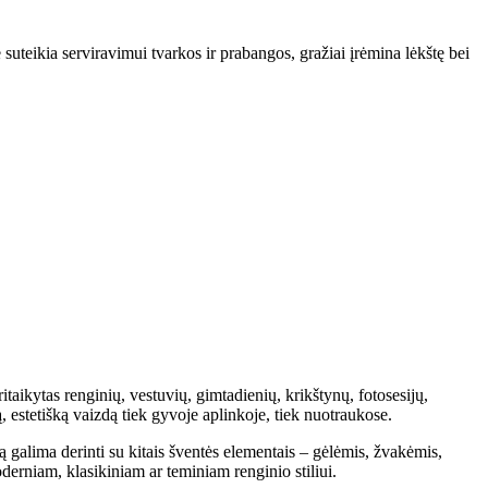
suteikia serviravimui tvarkos ir prabangos, gražiai įrėmina lėkštę bei
itaikytas renginių, vestuvių, gimtadienių, krikštynų, fotosesijų,
, estetišką vaizdą tiek gyvoje aplinkoje, tiek nuotraukose.
ą galima derinti su kitais šventės elementais – gėlėmis, žvakėmis,
derniam, klasikiniam ar teminiam renginio stiliui.