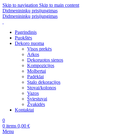
Skip to navigation
Skip to main content
Didmenininkų prisijungimas
Didmenininkų prisijungimas
Pagrindinis
Puokštės
Dekoro nuoma
Visos prekės
Arkos
Dekoruotos sienos
Kompozicijos
Molbertai
Padėklai
Stalo dekoracijos
Stovai/kolonos
Vazos
Šviestuvai
Žvakidės
Kontaktai
0
0
items
0,00
€
Menu