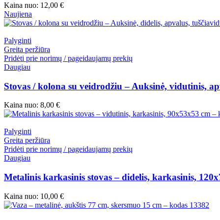
Kaina nuo:
12,00
€
Naujiena
Palyginti
Greita peržiūra
Pridėti prie norimų / pageidaujamų prekių
Daugiau
Stovas / kolona su veidrodžiu – Auksinė, vidutinis, a
Kaina nuo:
8,00
€
Palyginti
Greita peržiūra
Pridėti prie norimų / pageidaujamų prekių
Daugiau
Metalinis karkasinis stovas – didelis, karkasinis, 1
Kaina nuo:
10,00
€