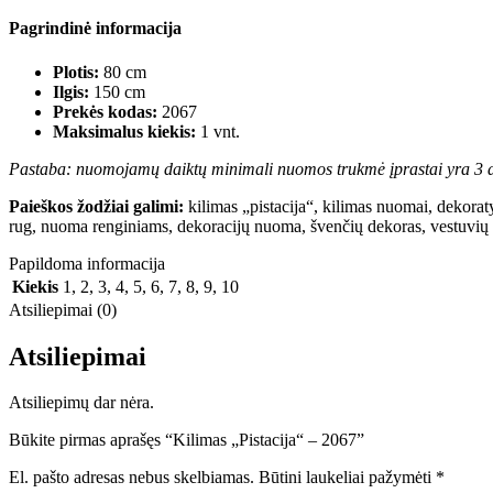
Pagrindinė informacija
Plotis:
80 cm
Ilgis:
150 cm
Prekės kodas:
2067
Maksimalus kiekis:
1 vnt.
Pastaba: nuomojamų daiktų minimali nuomos trukmė įprastai yra 3 d
Paieškos žodžiai galimi:
kilimas „pistacija“, kilimas nuomai, dekoratyv
rug, nuoma renginiams, dekoracijų nuoma, švenčių dekoras, vestuvių dek
Papildoma informacija
Kiekis
1
,
2
,
3
,
4
,
5
,
6
,
7
,
8
,
9
,
10
Atsiliepimai (0)
Atsiliepimai
Atsiliepimų dar nėra.
Būkite pirmas aprašęs “Kilimas „Pistacija“ – 2067”
El. pašto adresas nebus skelbiamas.
Būtini laukeliai pažymėti
*