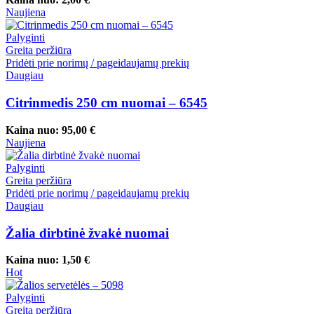
Naujiena
Palyginti
Greita peržiūra
Pridėti prie norimų / pageidaujamų prekių
Daugiau
Citrinmedis 250 cm nuomai – 6545
Kaina nuo:
95,00
€
Naujiena
Palyginti
Greita peržiūra
Pridėti prie norimų / pageidaujamų prekių
Daugiau
Žalia dirbtinė žvakė nuomai
Kaina nuo:
1,50
€
Hot
Palyginti
Greita peržiūra