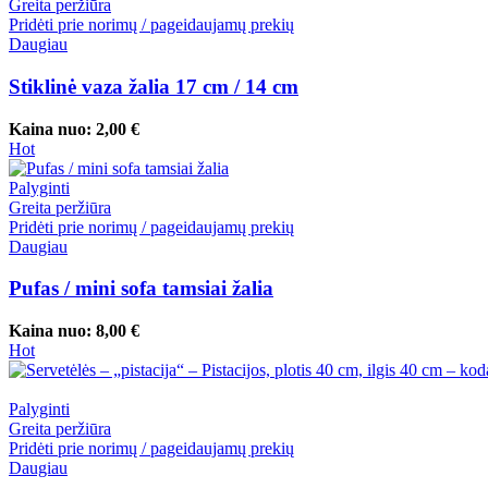
Greita peržiūra
Pridėti prie norimų / pageidaujamų prekių
Daugiau
Stiklinė vaza žalia 17 cm / 14 cm
Kaina nuo:
2,00
€
Hot
Palyginti
Greita peržiūra
Pridėti prie norimų / pageidaujamų prekių
Daugiau
Pufas / mini sofa tamsiai žalia
Kaina nuo:
8,00
€
Hot
Palyginti
Greita peržiūra
Pridėti prie norimų / pageidaujamų prekių
Daugiau