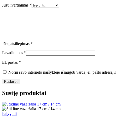
Jūsų įvertinimas
*
Jūsų atsiliepimas
*
Pavadinimas
*
El. paštas
*
Noriu savo interneto naršyklėje išsaugoti vardą, el. pašto adresą ir 
Susiję produktai
Palyginti