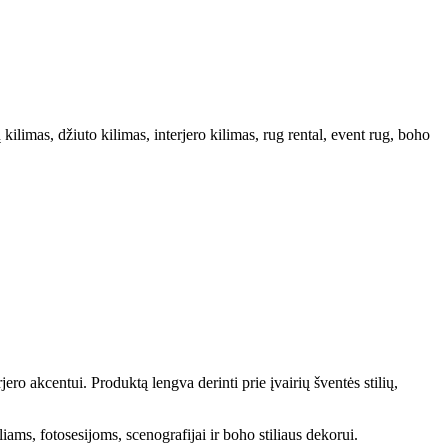
kilimas, džiuto kilimas, interjero kilimas, rug rental, event rug, boho
ero akcentui. Produktą lengva derinti prie įvairių šventės stilių,
ams, fotosesijoms, scenografijai ir boho stiliaus dekorui.