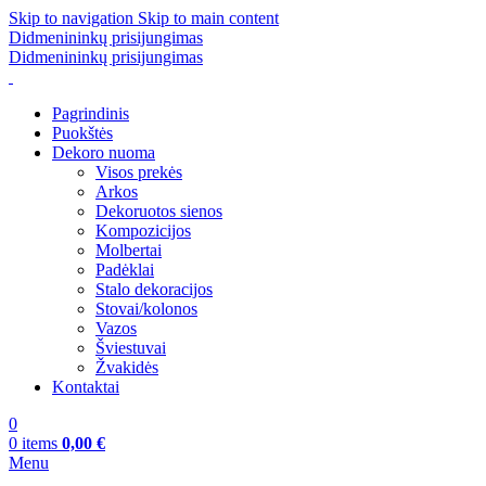
Skip to navigation
Skip to main content
Didmenininkų prisijungimas
Didmenininkų prisijungimas
Pagrindinis
Puokštės
Dekoro nuoma
Visos prekės
Arkos
Dekoruotos sienos
Kompozicijos
Molbertai
Padėklai
Stalo dekoracijos
Stovai/kolonos
Vazos
Šviestuvai
Žvakidės
Kontaktai
0
0
items
0,00
€
Menu