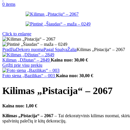
0
items
Click to enlarge
Pradžia
Dekoro nuoma
Pagal Spalvą
Žalia
Kilimas „Pistacija“ – 2067
Kilimas „Džiutas“ – 2849
Kaina nuo:
30,00
€
Grįžti prie visų prekių
Foto siena „Bazilikas“ – 003
Kaina nuo:
30,00
€
Kilimas „Pistacija“ – 2067
Kaina nuo:
1,00
€
Kilimas „Pistacija“ – 2067
– Tai dekoratyvinis kilimas nuomai, skirtas
spalvinių palečių ir kitų dekoracijų.