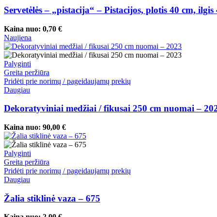
Servetėlės – „pistacija“ – Pistacijos, plotis 40 cm, ilg
Kaina nuo:
0,70
€
Naujiena
Palyginti
Greita peržiūra
Pridėti prie norimų / pageidaujamų prekių
Daugiau
Dekoratyviniai medžiai / fikusai 250 cm nuomai – 20
Kaina nuo:
90,00
€
Palyginti
Greita peržiūra
Pridėti prie norimų / pageidaujamų prekių
Daugiau
Žalia stiklinė vaza – 675
Kaina nuo:
2,00
€