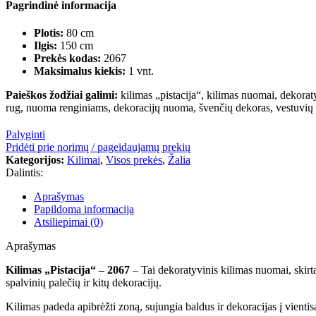
Pagrindinė informacija
Plotis:
80 cm
Ilgis:
150 cm
Prekės kodas:
2067
Maksimalus kiekis:
1 vnt.
Paieškos žodžiai galimi:
kilimas „pistacija“, kilimas nuomai, dekoratyv
rug, nuoma renginiams, dekoracijų nuoma, švenčių dekoras, vestuvių dek
Palyginti
Pridėti prie norimų / pageidaujamų prekių
Kategorijos:
Kilimai
,
Visos prekės
,
Žalia
Dalintis:
Aprašymas
Papildoma informacija
Atsiliepimai (0)
Aprašymas
Kilimas „Pistacija“ – 2067
– Tai dekoratyvinis kilimas nuomai, skirtas
spalvinių palečių ir kitų dekoracijų.
Kilimas padeda apibrėžti zoną, sujungia baldus ir dekoracijas į vienti