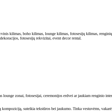
inis kilimas, boho kilimas, lounge kilimas, fotosesijų kilimas, renginių 
oracijos, fotosesijų rekvizitai, event decor rental.
 lounge zonai, fotosesijai, ceremonijos erdvei ar jaukiam renginio interj
są kompoziciją, suteikia tekstūros bei jaukumo. Tinka vestuvėms, vakarėli