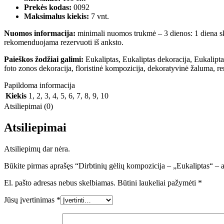
Prekės kodas:
0092
Maksimalus kiekis:
7 vnt.
Nuomos informacija:
minimali nuomos trukmė – 3 dienos: 1 diena ski
rekomenduojama rezervuoti iš anksto.
Paieškos žodžiai galimi:
Eukaliptas, Eukaliptas dekoracija, Eukalipta
foto zonos dekoracija, floristinė kompozicija, dekoratyvinė žaluma, re
Papildoma informacija
Kiekis
1
,
2
,
3
,
4
,
5
,
6
,
7
,
8
,
9
,
10
Atsiliepimai (0)
Atsiliepimai
Atsiliepimų dar nėra.
Būkite pirmas aprašęs “Dirbtinių gėlių kompozicija – „Eukaliptas“ –
El. pašto adresas nebus skelbiamas.
Būtini laukeliai pažymėti
*
Jūsų įvertinimas
*