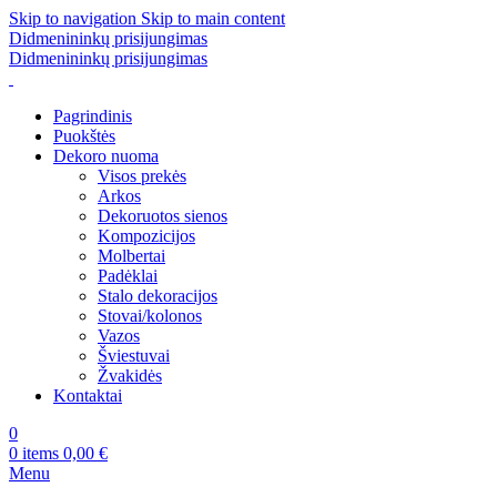
Skip to navigation
Skip to main content
Didmenininkų prisijungimas
Didmenininkų prisijungimas
Pagrindinis
Puokštės
Dekoro nuoma
Visos prekės
Arkos
Dekoruotos sienos
Kompozicijos
Molbertai
Padėklai
Stalo dekoracijos
Stovai/kolonos
Vazos
Šviestuvai
Žvakidės
Kontaktai
0
0
items
0,00
€
Menu