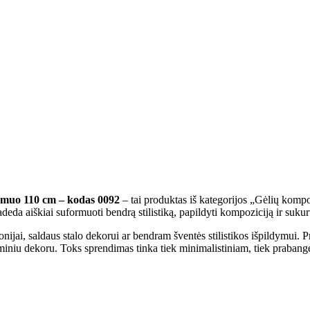
rsmuo 110 cm – kodas 0092
– tai produktas iš kategorijos „Gėlių kompoz
deda aiškiai suformuoti bendrą stilistiką, papildyti kompoziciją ir sukur
nijai, saldaus stalo dekorui ar bendram šventės stilistikos išpildymui. P
teminiu dekoru. Toks sprendimas tinka tiek minimalistiniam, tiek prabang