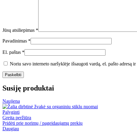
Jūsų atsiliepimas
*
Pavadinimas
*
El. paštas
*
Noriu savo interneto naršyklėje išsaugoti vardą, el. pašto adresą ir 
Susiję produktai
Naujiena
Palyginti
Greita peržiūra
Pridėti prie norimų / pageidaujamų prekių
Daugiau