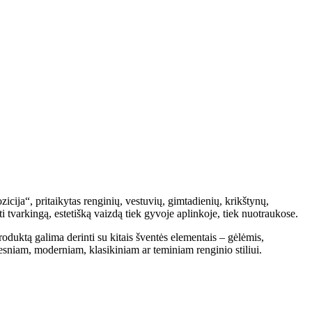
icija“, pritaikytas renginių, vestuvių, gimtadienių, krikštynų,
ti tvarkingą, estetišką vaizdą tiek gyvoje aplinkoje, tiek nuotraukose.
roduktą galima derinti su kitais šventės elementais – gėlėmis,
esniam, moderniam, klasikiniam ar teminiam renginio stiliui.