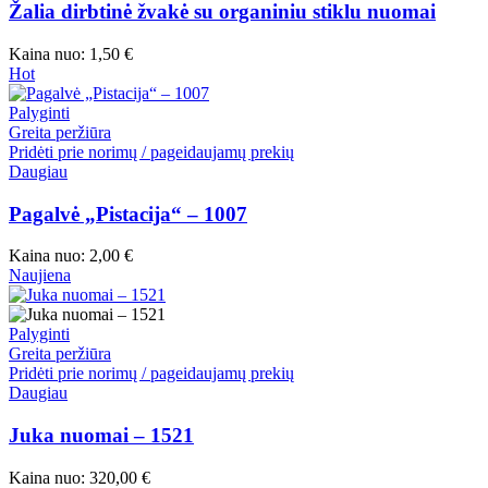
Žalia dirbtinė žvakė su organiniu stiklu nuomai
Kaina nuo:
1,50
€
Hot
Palyginti
Greita peržiūra
Pridėti prie norimų / pageidaujamų prekių
Daugiau
Pagalvė „Pistacija“ – 1007
Kaina nuo:
2,00
€
Naujiena
Palyginti
Greita peržiūra
Pridėti prie norimų / pageidaujamų prekių
Daugiau
Juka nuomai – 1521
Kaina nuo:
320,00
€