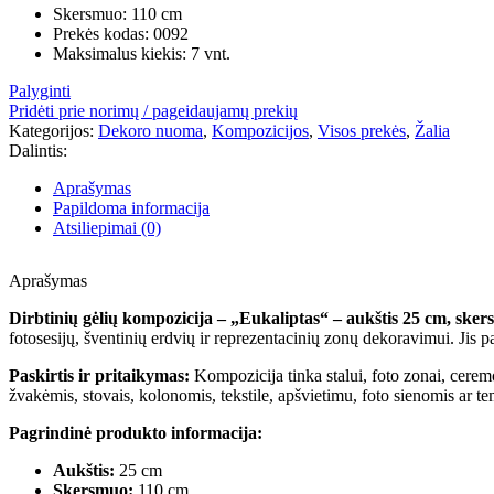
Skersmuo: 110 cm
Prekės kodas: 0092
Maksimalus kiekis: 7 vnt.
Palyginti
Pridėti prie norimų / pageidaujamų prekių
Kategorijos:
Dekoro nuoma
,
Kompozicijos
,
Visos prekės
,
Žalia
Dalintis:
Aprašymas
Papildoma informacija
Atsiliepimai (0)
Aprašymas
Dirbtinių gėlių kompozicija – „Eukaliptas“ – aukštis 25 cm, ske
fotosesijų, šventinių erdvių ir reprezentacinių zonų dekoravimui. Jis pa
Paskirtis ir pritaikymas:
Kompozicija tinka stalui, foto zonai, ceremo
žvakėmis, stovais, kolonomis, tekstile, apšvietimu, foto sienomis ar 
Pagrindinė produkto informacija:
Aukštis:
25 cm
Skersmuo:
110 cm