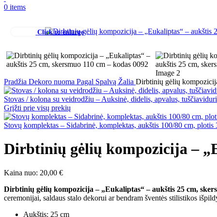
0
items
Click to enlarge
Pradžia
Dekoro nuoma
Pagal Spalvą
Žalia
Dirbtinių gėlių kompozici
Stovas / kolona su veidrodžiu – Auksinė, didelis, apvalus, tuščiavid
Grįžti prie visų prekių
Stovų komplektas – Sidabrinė, komplektas, aukštis 100/80 cm, ploti
Dirbtinių gėlių kompozicija – „
Kaina nuo:
20,00
€
Dirbtinių gėlių kompozicija – „Eukaliptas“ – aukštis 25 cm, ske
ceremonijai, saldaus stalo dekorui ar bendram šventės stilistikos išpil
Aukštis: 25 cm