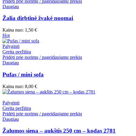
Pridėti prie norimų / pageidaujamų prekių
Daugiau
Žalia dirbtinė žvakė nuomai
Kaina nuo:
1,50
€
Hot
Palyginti
Greita peržiūra
Pridėti prie norimų / pageidaujamų prekių
Daugiau
Pufas / mini sofa
Kaina nuo:
8,00
€
Palyginti
Greita peržiūra
Pridėti prie norimų / pageidaujamų prekių
Daugiau
Žalumos siena – aukštis 250 cm – kodas 2781