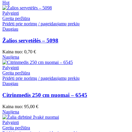
Hot
Palyginti
Greita peržiūra
Pridėti prie norimų / pageidaujamų prekių
Daugiau
Žalios servetėlės – 5098
Kaina nuo:
0,70
€
Naujiena
Palyginti
Greita peržiūra
Pridėti prie norimų / pageidaujamų prekių
Daugiau
Citrinmedis 250 cm nuomai – 6545
Kaina nuo:
95,00
€
Naujiena
Palyginti
Greita peržiūra