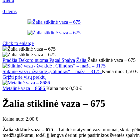
Menu
0
items
Click to enlarge
Pradžia
Dekoro nuoma
Pagal Spalvą
Žalia
Žalia stiklinė vaza – 675
Stiklinė vaza / žvakidė „Cilindras“ – maža – 3175
Kaina nuo:
1,50
€
Grįžti prie visų prekių
Metalinė vaza – 8686
Kaina nuo:
0,50
€
Žalia stiklinė vaza – 675
Kaina nuo:
2,00
€
Žalia stiklinė vaza – 675
– Tai dekoratyvinė vaza nuomai, skirta gėlių 
medžiagiškumu, todėl jį lengva derinti prie pasirinktos šventės spalvinė