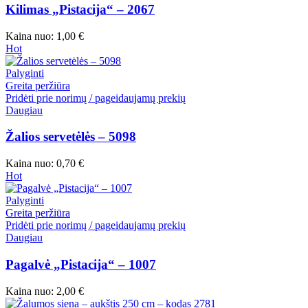
Kilimas „Pistacija“ – 2067
Kaina nuo:
1,00
€
Hot
Palyginti
Greita peržiūra
Pridėti prie norimų / pageidaujamų prekių
Daugiau
Žalios servetėlės – 5098
Kaina nuo:
0,70
€
Hot
Palyginti
Greita peržiūra
Pridėti prie norimų / pageidaujamų prekių
Daugiau
Pagalvė „Pistacija“ – 1007
Kaina nuo:
2,00
€