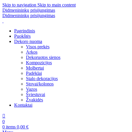
Skip to navigation
Skip to main content
Didmenininkų prisijungimas
Didmenininkų prisijungimas
Pagrindinis
Puokštės
Dekoro nuoma
Visos prekės
Arkos
Dekoruotos sienos
Kompozicijos
Molbertai
Padėklai
Stalo dekoracijos
Stovai/kolonos
Vazos
Šviestuvai
Žvakidės
Kontaktai
0
0
items
0,00
€