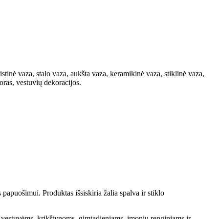
istinė vaza, stalo vaza, aukšta vaza, keramikinė vaza, stiklinė vaza,
ras, vestuvių dekoracijos.
papuošimui. Produktas išsiskiria žalia spalva ir stiklo
ka vestuvėms, krikštynoms, gimtadieniams, įmonių renginiams ir