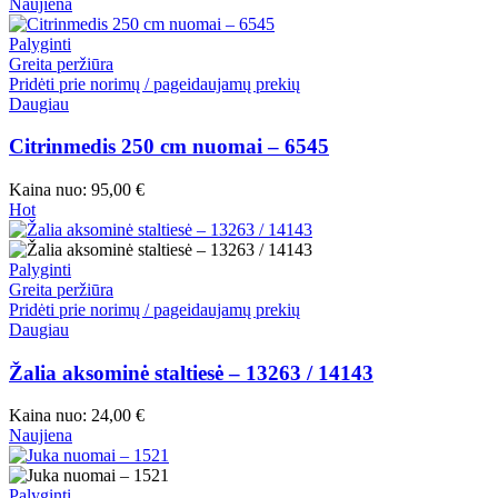
Naujiena
Palyginti
Greita peržiūra
Pridėti prie norimų / pageidaujamų prekių
Daugiau
Citrinmedis 250 cm nuomai – 6545
Kaina nuo:
95,00
€
Hot
Palyginti
Greita peržiūra
Pridėti prie norimų / pageidaujamų prekių
Daugiau
Žalia aksominė staltiesė – 13263 / 14143
Kaina nuo:
24,00
€
Naujiena
Palyginti