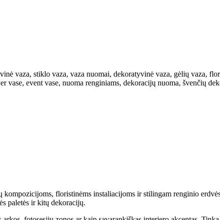
yvinė vaza, stiklo vaza, vaza nuomai, dekoratyvinė vaza, gėlių vaza, flor
ower vase, event vase, nuoma renginiams, dekoracijų nuoma, švenčių deko
kompozicijoms, floristinėms instaliacijoms ir stilingam renginio erdvės 
s paletės ir kitų dekoracijų.
 arkos, fotosesijų zonos ar kaip savarankiškas interjero akcentas. Tin