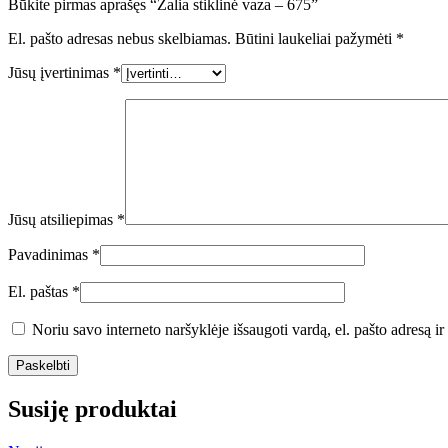
Būkite pirmas aprašęs “Žalia stiklinė vaza – 675”
El. pašto adresas nebus skelbiamas.
Būtini laukeliai pažymėti
*
Jūsų įvertinimas
*
Jūsų atsiliepimas
*
Pavadinimas
*
El. paštas
*
Noriu savo interneto naršyklėje išsaugoti vardą, el. pašto adresą ir 
Susiję produktai