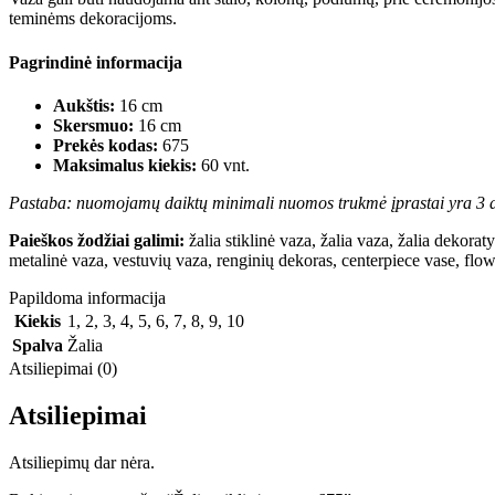
teminėms dekoracijoms.
Pagrindinė informacija
Aukštis:
16 cm
Skersmuo:
16 cm
Prekės kodas:
675
Maksimalus kiekis:
60 vnt.
Pastaba: nuomojamų daiktų minimali nuomos trukmė įprastai yra 3 d
Paieškos žodžiai galimi:
žalia stiklinė vaza, žalia vaza, žalia dekorat
metalinė vaza, vestuvių vaza, renginių dekoras, centerpiece vase, flow
Papildoma informacija
Kiekis
1
,
2
,
3
,
4
,
5
,
6
,
7
,
8
,
9
,
10
Spalva
Žalia
Atsiliepimai (0)
Atsiliepimai
Atsiliepimų dar nėra.