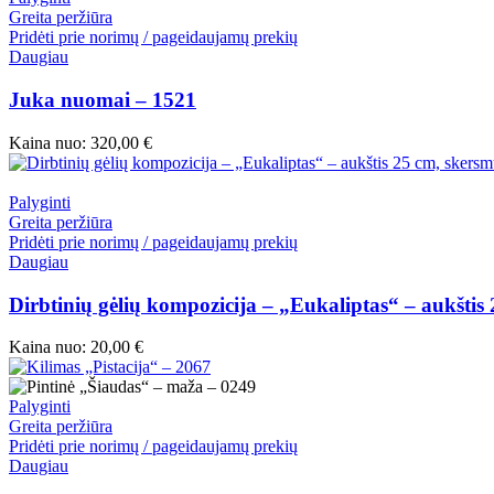
Greita peržiūra
Pridėti prie norimų / pageidaujamų prekių
Daugiau
Juka nuomai – 1521
Kaina nuo:
320,00
€
Palyginti
Greita peržiūra
Pridėti prie norimų / pageidaujamų prekių
Daugiau
Dirbtinių gėlių kompozicija – „Eukaliptas“ – aukšti
Kaina nuo:
20,00
€
Palyginti
Greita peržiūra
Pridėti prie norimų / pageidaujamų prekių
Daugiau