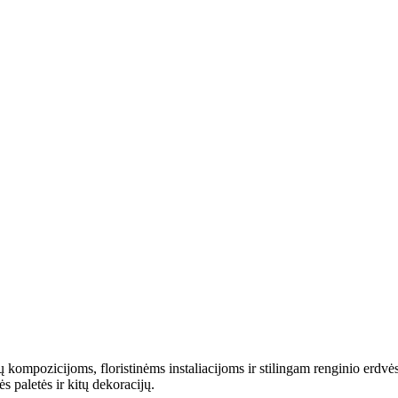
kompozicijoms, floristinėms instaliacijoms ir stilingam renginio erdvės 
s paletės ir kitų dekoracijų.