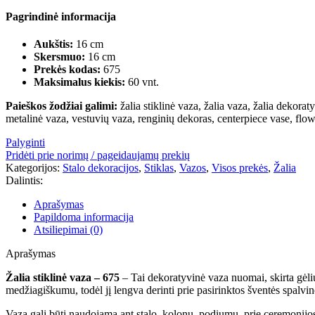
Pagrindinė informacija
Aukštis:
16 cm
Skersmuo:
16 cm
Prekės kodas:
675
Maksimalus kiekis:
60 vnt.
Paieškos žodžiai galimi:
žalia stiklinė vaza, žalia vaza, žalia dekorat
metalinė vaza, vestuvių vaza, renginių dekoras, centerpiece vase, fl
Palyginti
Pridėti prie norimų / pageidaujamų prekių
Kategorijos:
Stalo dekoracijos
,
Stiklas
,
Vazos
,
Visos prekės
,
Žalia
Dalintis:
Aprašymas
Papildoma informacija
Atsiliepimai (0)
Aprašymas
Žalia stiklinė vaza – 675
– Tai dekoratyvinė vaza nuomai, skirta gėlių 
medžiagiškumu, todėl jį lengva derinti prie pasirinktos šventės spalvinė
Vaza gali būti naudojama ant stalo, kolonų, podiumų, prie ceremonijos