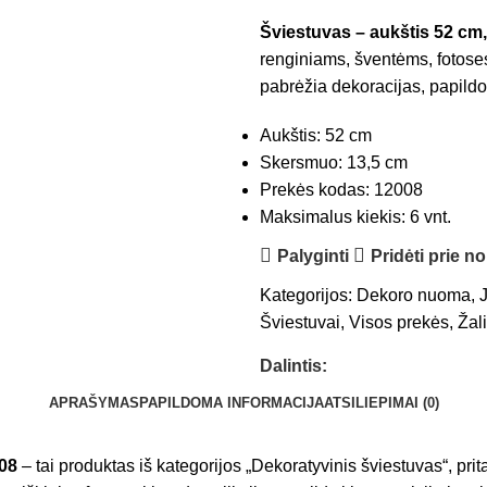
Šviestuvas – aukštis 52 cm
renginiams, šventėms, fotose
pabrėžia dekoracijas, papildo
Aukštis: 52 cm
Skersmuo: 13,5 cm
Prekės kodas: 12008
Maksimalus kiekis: 6 vnt.
Palyginti
Pridėti prie n
Kategorijos:
Dekoro nuoma
,
Šviestuvai
,
Visos prekės
,
Žal
Dalintis:
APRAŠYMAS
PAPILDOMA INFORMACIJA
ATSILIEPIMAI (0)
08
– tai produktas iš kategorijos „Dekoratyvinis šviestuvas“, prita