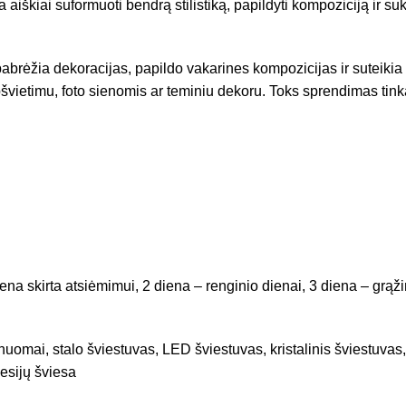
iškiai suformuoti bendrą stilistiką, papildyti kompoziciją ir suku
brėžia dekoracijas, papildo vakarines kompozicijas ir suteikia 
pšvietimu, foto sienomis ar teminiu dekoru. Toks sprendimas tin
a skirta atsiėmimui, 2 diena – renginio dienai, 3 diena – grąži
uomai, stalo šviestuvas, LED šviestuvas, kristalinis šviestuvas,
sesijų šviesa