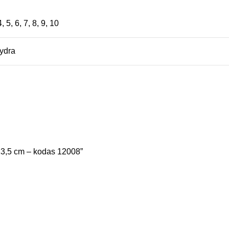
4
,
5
,
6
,
7
,
8
,
9
,
10
ydra
13,5 cm – kodas 12008”