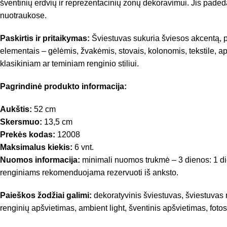
šventinių erdvių ir reprezentacinių zonų dekoravimui. Jis padeda a
nuotraukose.
Paskirtis ir pritaikymas:
Šviestuvas sukuria šviesos akcentą, pa
elementais – gėlėmis, žvakėmis, stovais, kolonomis, tekstile, a
klasikiniam ar teminiam renginio stiliui.
Pagrindinė produkto informacija:
Aukštis:
52 cm
Skersmuo:
13,5 cm
Prekės kodas:
12008
Maksimalus kiekis:
6 vnt.
Nuomos informacija:
minimali nuomos trukmė – 3 dienos: 1 dien
renginiams rekomenduojama rezervuoti iš anksto.
Paieškos žodžiai galimi:
dekoratyvinis šviestuvas, šviestuvas n
renginių apšvietimas, ambient light, šventinis apšvietimas, foto