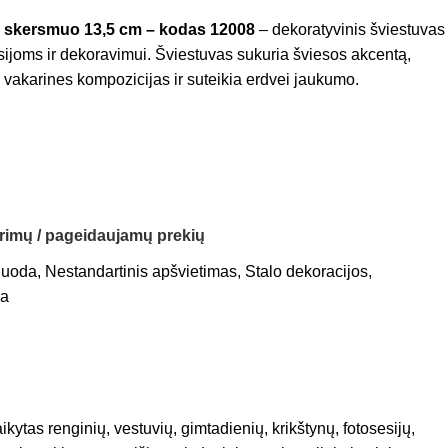
, skersmuo 13,5 cm – kodas 12008
– dekoratyvinis šviestuvas
sijoms ir dekoravimui. Šviestuvas sukuria šviesos akcentą,
 vakarines kompozicijas ir suteikia erdvei jaukumo.
orimų / pageidaujamų prekių
Juoda
,
Nestandartinis apšvietimas
,
Stalo dekoracijos
,
ia
ikytas renginių, vestuvių, gimtadienių, krikštynų, fotosesijų,