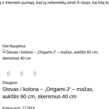
ir interneto puslapį, kad jų nebereiktų įvesti iš naujo, kai kitą 
Hot
Naujiena
Daugiau
Stovas / kolona – „Origami-J“ – mažas,
aukštis 60 cm, skersmuo 40 cm
Kaina nuo:
12,00
€