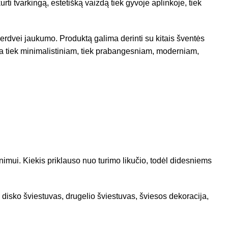
rti tvarkingą, estetišką vaizdą tiek gyvoje aplinkoje, tiek
erdvei jaukumo. Produktą galima derinti su kitais šventės
ka tiek minimalistiniam, tiek prabangesniam, moderniam,
nimui. Kiekis priklauso nuo turimo likučio, todėl didesniems
 disko šviestuvas, drugelio šviestuvas, šviesos dekoracija,