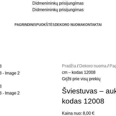
Didmenininkų prisijungimas
Didmenininkų prisijungimas
PAGRINDINIS
PUOKŠTĖS
DEKORO NUOMA
KONTAKTAI
Pradžia
Dekoro nuoma
Pag
cm – kodas 12008
Grįžti prie visų prekių
Šviestuvas – au
kodas 12008
Kaina nuo:
8,00
€