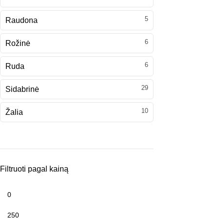
5
Raudona
6
Rožinė
6
Ruda
29
Sidabrinė
10
Žalia
Filtruoti pagal kainą