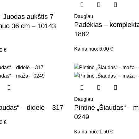
 Juodas aukštis 7
Daugiau
Padėklas – komplekt
muo 36 cm – 10143
1882
Kaina nuo:
6,00
€
00
€
Daugiau
iaudas“ – didelė – 317
Pintinė „Šiaudas“ – 
0249
00
€
Kaina nuo:
1,50
€