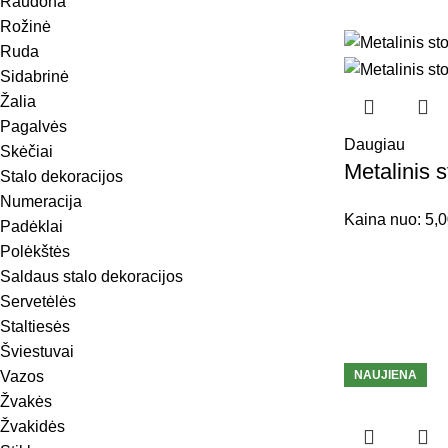
Raudona
Rožinė
Ruda
Sidabrinė
Žalia
Pagalvės
Daugiau
Skėčiai
Metalinis 
Stalo dekoracijos
Numeracija
Kaina nuo:
5,
Padėklai
Polėkštės
Saldaus stalo dekoracijos
Servetėlės
Staltiesės
Šviestuvai
Vazos
NAUJIENA
Žvakės
Žvakidės