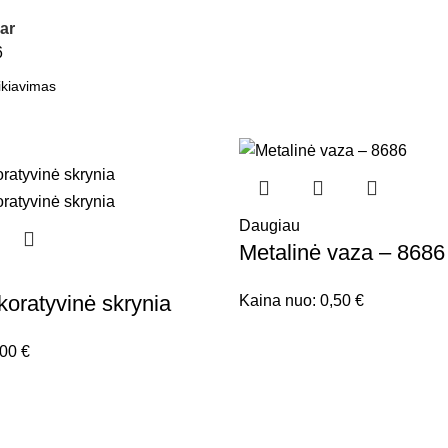
ar
6
Daugiau
Metalinė vaza – 8686
oratyvinė skrynia
Kaina nuo:
0,50
€
,00
€