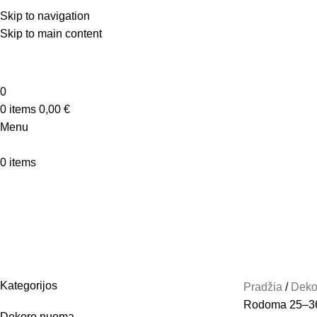
Skip to navigation
Skip to main content
0
0
items
0,00
€
Menu
0
items
Juoda
Categories
PUOKŠTĖS
DEKORO NUOMA
Kategorijos
Pradžia
Deko
Rodoma 25–36
Dekoro nuoma