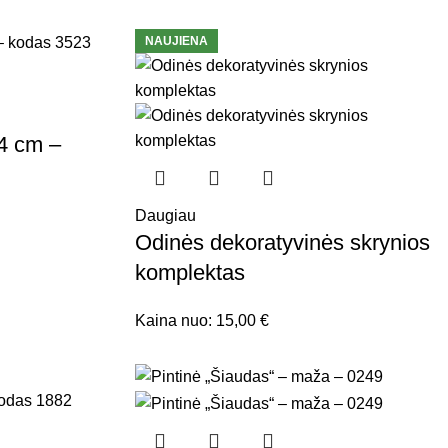
NAUJIENA
44 cm –
Daugiau
Odinės dekoratyvinės skrynios
komplektas
Kaina nuo:
15,00
€