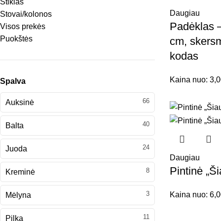
Stiklas
Daugiau
Stovai/kolonos
Padėklas –
Visos prekės
Puokštės
cm, skers
kodas
Kaina nuo:
3,
Spalva
66
Auksinė
40
Balta
24
Juoda
Daugiau
Pintinė „Š
8
Kreminė
3
Kaina nuo:
6,
Mėlyna
11
Pilka