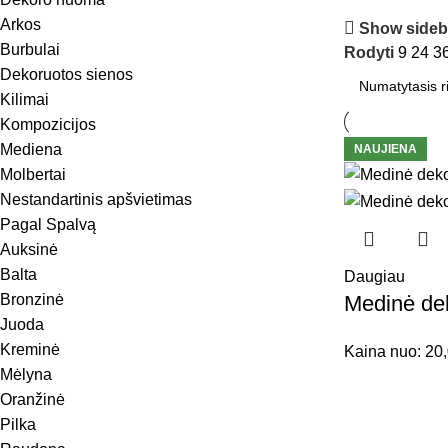
Arkos
Show sideb
Burbulai
Rodyti
9
24
3
Dekoruotos sienos
Kilimai
Kompozicijos
Mediena
NAUJIENA
Molbertai
Nestandartinis apšvietimas
Pagal Spalvą
Auksinė
Balta
Daugiau
Medinė dek
Bronzinė
Juoda
Kreminė
Kaina nuo:
20
Mėlyna
Oranžinė
Pilka