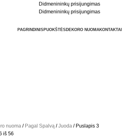
Didmenininkų prisijungimas
Didmenininkų prisijungimas
PAGRINDINIS
PUOKŠTĖS
DEKORO NUOMA
KONTAKTAI
ro nuoma
Pagal Spalvą
Juoda
Puslapis 3
 iš 56