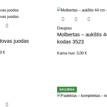
Daugiau
Molbertas – aukštis 
stovas juodas
kodas 3523
00
€
Kaina nuo:
3,00
€
NAUJIENA