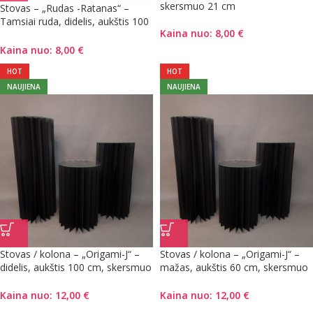
skersmuo 21 cm
Stovas – „Rudas -Ratanas“ –
Tamsiai ruda, didelis, aukštis 100
Kaina nuo:
8,00
€
cm, plotis 30 cm
Kaina nuo:
8,00
€
HOT
HOT
NAUJIENA
NAUJIENA
Stovas / kolona – „Origami-J“ –
Stovas / kolona – „Origami-J“ –
didelis, aukštis 100 cm, skersmuo
mažas, aukštis 60 cm, skersmuo
40 cm
40 cm
Kaina nuo:
12,00
€
Kaina nuo:
12,00
€