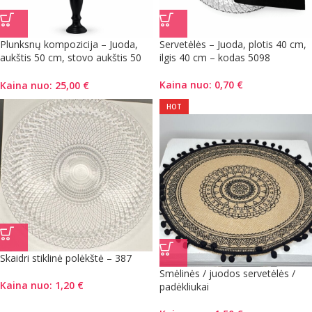
Plunksnų kompozicija – Juoda,
Servetėlės – Juoda, plotis 40 cm,
aukštis 50 cm, stovo aukštis 50
ilgis 40 cm – kodas 5098
cm – kodas 14708
Kaina nuo:
0,70
€
Kaina nuo:
25,00
€
HOT
Skaidri stiklinė polėkštė – 387
Smėlinės / juodos servetėlės /
Kaina nuo:
1,20
€
padėkliukai