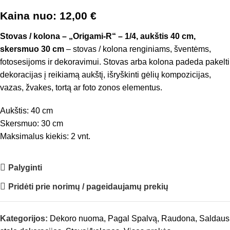
Kaina nuo:
12,00
€
Stovas / kolona – „Origami-R“ – 1/4, aukštis 40 cm,
skersmuo 30 cm
– stovas / kolona renginiams, šventėms,
fotosesijoms ir dekoravimui. Stovas arba kolona padeda pakelti
dekoracijas į reikiamą aukštį, išryškinti gėlių kompozicijas,
vazas, žvakes, tortą ar foto zonos elementus.
Aukštis: 40 cm
Skersmuo: 30 cm
Maksimalus kiekis: 2 vnt.
Palyginti
Pridėti prie norimų / pageidaujamų prekių
Kategorijos:
Dekoro nuoma
,
Pagal Spalvą
,
Raudona
,
Saldaus