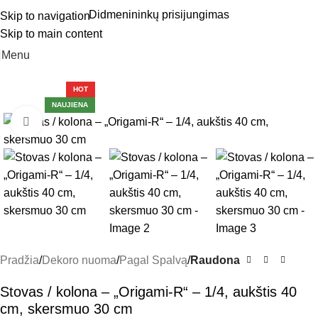
Didmenininkų prisijungimas
Skip to navigation
Skip to main content
Menu
HOT
NAUJIENA
Click to enlarge
Pradžia
Dekoro nuoma
Pagal Spalvą
Raudona
Stovas / kolona – „Origami-R“ – 1/4, aukštis 40
cm, skersmuo 30 cm