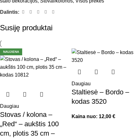
stalo dekoracijos
,
Stovai/kolonos
,
Visos prekės
Dalintis:
Susiję produktai
NAUJIENA
Daugiau
Staltiesė – Bordo –
kodas 3520
Daugiau
Stovas / kolona –
Kaina nuo:
12,00
€
„Red“ – aukštis 100
cm, plotis 35 cm –