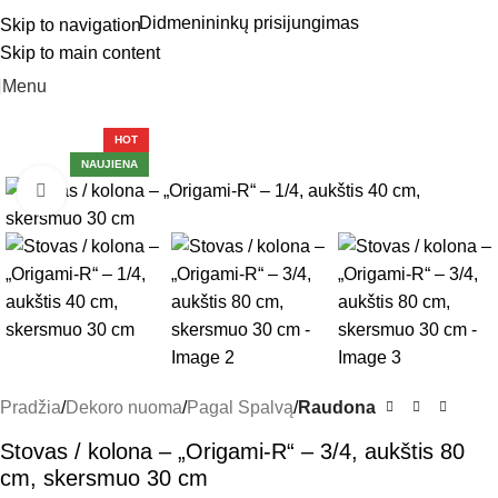
Didmenininkų prisijungimas
Skip to navigation
Skip to main content
Menu
HOT
NAUJIENA
Click to enlarge
Pradžia
Dekoro nuoma
Pagal Spalvą
Raudona
Stovas / kolona – „Origami-R“ – 3/4, aukštis 80
cm, skersmuo 30 cm