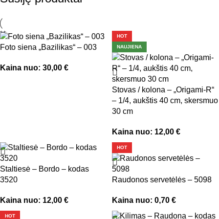
HOT
Foto siena „Bazilikas“ – 003
NAUJIENA
Kaina nuo:
30,00
€
Stovas / kolona – „Origami-R“
– 1/4, aukštis 40 cm, skersmuo
30 cm
Kaina nuo:
12,00
€
HOT
Staltiesė – Bordo – kodas
3520
Raudonos servetėlės – 5098
Kaina nuo:
12,00
€
Kaina nuo:
0,70
€
HOT