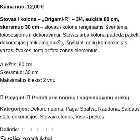
Kaina nuo:
12,00
€
Stovas / kolona – „Origami-R“ – 3/4, aukštis 80 cm,
skersmuo 30 cm
– stovas / kolona renginiams, šventėms,
fotosesijoms ir dekoravimui. Stovas arba kolona padeda pakelti
dekoracijas į reikiamą aukštį, išryškinti gėlių kompozicijas,
vazas, žvakes, tortą ar foto zonos elementus.
Aukštis: 80 cm
Skersmuo: 30 cm
Maksimalus kiekis: 2 vnt.
Palyginti
Pridėti prie norimų / pageidaujamų prekių
Kategorijos:
Dekoro nuoma
,
Pagal Spalvą
,
Raudona
,
Saldaus
stalo dekoracijos
,
Stovai/kolonos
,
Visos prekės
Dalintis:
Susiję produktai