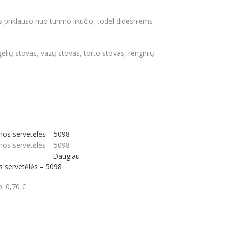
s priklauso nuo turimo likučio, todėl didesniems
lių stovas, vazų stovas, torto stovas, renginių
Daugiau
 servetėlės – 5098
o:
0,70
€