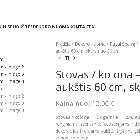
INIS
PUOKŠTĖS
DEKORO NUOMA
KONTAKTAI
Pradžia
Dekoro nuoma
Pagal Spalvą
aukštis 60 cm, skersmuo 30 cm
Stovas / kolona –
aukštis 60 cm, 
Kaina nuo:
12,00
€
Stovas / kolona – „Origami-R“ – 2/4, 
renginiams, šventėms, fotosesijoms ir de
dekoracijas į reikiamą aukštį, išryškinti g
zonos elementus.