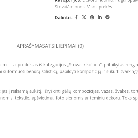
Stovai/kolonos
,
Visos prekės
Dalintis:
APRAŠYMAS
ATSILIEPIMAI (0)
0 cm
– tai produktas iš kategorijos „Stovas / kolona“, pritaikytas rengin
 suformuoti bendrą stilistiką, papildyti kompoziciją ir sukurti tvarkingą
as į reikiamą aukštį, išryškinti gėlių kompozicijas, vazas, žvakes, t
onomis, tekstile, apšvietimu, foto sienomis ar teminiu dekoru. Toks sp