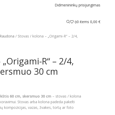
Didmenininkų prisijungimas
0
items
0,00
€
0
Raudona
Stovas / kolona – „Origami-R“ – 2/4,
 „Origami-R“ – 2/4,
skersmuo 30 cm
aukštis 60 cm, skersmuo 30 cm
– stovas / kolona
koravimui. Stovas arba kolona padeda pakelti
ėlių kompozicijas, vazas, žvakes, tortą ar foto