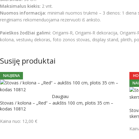
Maksimalus kiekis:
2 vnt.
Nuomos informacija:
minimali nuomos trukmė – 3 dienos: 1 diena ski
renginiams rekomenduojama rezervuoti iš anksto.
Paieškos žodžiai galimi:
Origami-R, Origami-R dekoracija, Origami-R 
kolona, vestuvių dekoras, foto zonos stovas, display stand, plinth,
Susiję produktai
NAUJIENA
HO
NAU
Daugiau
Stovas / kolona – „Red“ – aukštis 100 cm, plotis 35 cm –
kodas 10812
Stov
ske
Kaina nuo:
12,00
€
Kain