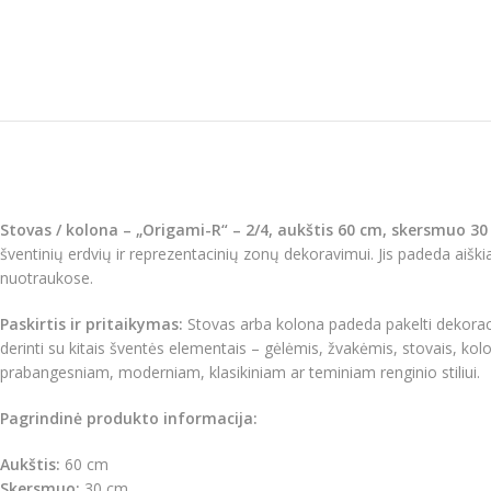
Stovas / kolona – „Origami-R“ – 2/4, aukštis 60 cm, skersmuo 3
šventinių erdvių ir reprezentacinių zonų dekoravimui. Jis padeda aiškiai
nuotraukose.
Paskirtis ir pritaikymas:
Stovas arba kolona padeda pakelti dekoracij
derinti su kitais šventės elementais – gėlėmis, žvakėmis, stovais, kol
prabangesniam, moderniam, klasikiniam ar teminiam renginio stiliui.
Pagrindinė produkto informacija:
Aukštis:
60 cm
Skersmuo:
30 cm