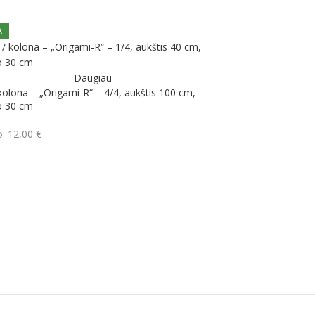
A
Daugiau
kolona – „Origami-R“ – 4/4, aukštis 100 cm,
o 30 cm
o:
12,00
€