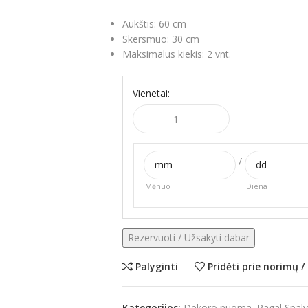
Aukštis: 60 cm
Skersmuo: 30 cm
Maksimalus kiekis: 2 vnt.
Vienetai:
/
Mėnuo
Diena
Rezervuoti / Užsakyti dabar
Palyginti
Pridėti prie norimų 
Kategorijos:
Dekoro nuoma
,
Pagal Spal