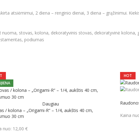
rta atsiėmimui, 2 diena – renginio dienai, 3 diena – grąžinimui. Kieki
nuoma, stovas, kolona, dekoratyvinis stovas, dekoratyvinė kolona, gė
 postamentas, podiumas
T
HOT
JIENA
Raudonos
Daugiau
as / kolona – „Origami-R“ – 1/4, aukštis 40 cm,
Kaina nu
rsmuo 30 cm
a nuo:
12,00
€