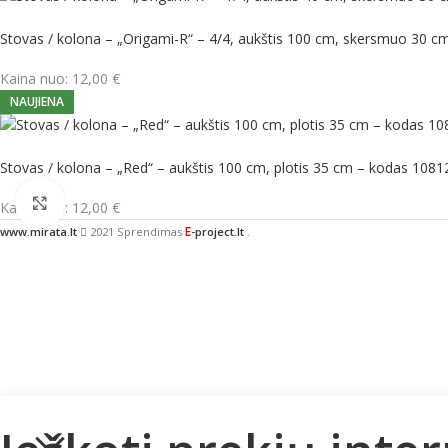
Stovas / kolona – „Origami-R“ – 4/4, aukštis 100 cm, skersmuo 30 c
Kaina nuo:
12,00
€
NAUJIENA
Stovas / kolona – „Red“ – aukštis 100 cm, plotis 35 cm – kodas 1081
Click to enlarge
Kaina nuo:
12,00
€
E
www.mirata.lt
2021 Sprendimas
-project.lt
.