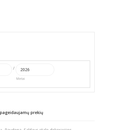
/
Metai
/ pageidaujamų prekių
vą
,
Raudona
,
Saldaus stalo dekoracijos
,