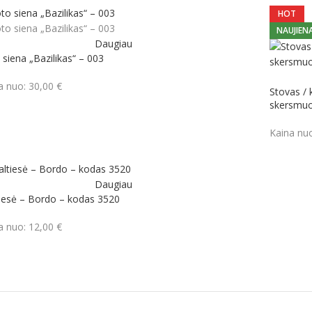
HOT
NAUJIEN
Daugiau
 siena „Bazilikas“ – 003
a nuo:
30,00
€
Stovas / 
skersmu
Kaina nu
Daugiau
tiesė – Bordo – kodas 3520
a nuo:
12,00
€